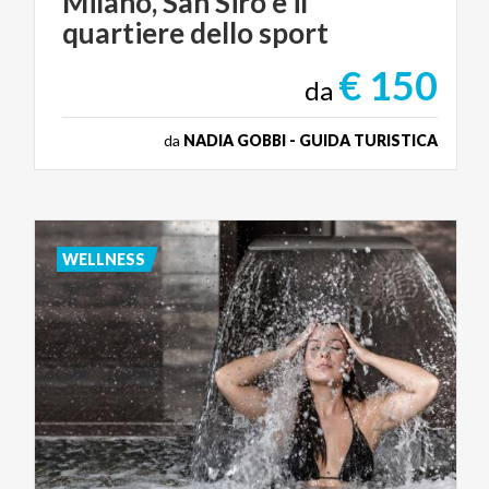
Milano,
San
Siro
e
il
quartiere
dello
sport
€ 150
da
da
NADIA GOBBI - GUIDA TURISTICA
WELLNESS