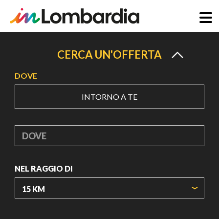
Salta
al
CERCA UN'OFFERTA
contenuto
DOVE
principale
INTORNO A TE
DOVE
NEL RAGGIO DI
ORIGIN COORDINATES