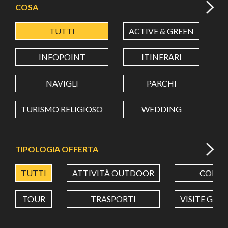
COSA
TUTTI
ACTIVE & GREEN
A
LATITUDINE
INFOPOINT
ITINERARI
LONGITUDINE
NAVIGLI
PARCHI
TURISMO RELIGIOSO
WEDDING
Value in decimal degrees. Use dot (.) as decimal separator.
TIPOLOGIA OFFERTA
TUTTI
ATTIVITÀ OUTDOOR
CORSI
TOUR
TRASPORTI
VISITE GUI