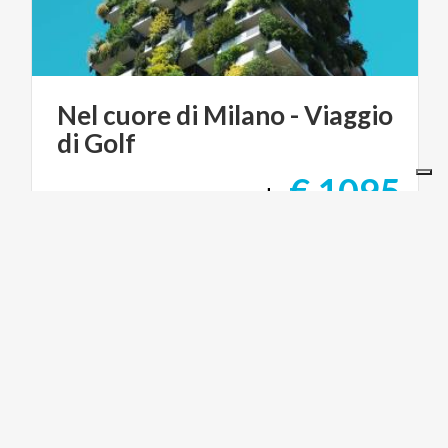
Nel
cuore
di
Milano
-
Viaggio
di
Golf
€ 1095
da
da
GOLF TOUR EXPERIENCE
ARTE E CULTURA