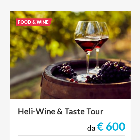
FOOD & WINE
Heli-Wine
&
Taste
Tour
€ 600
da