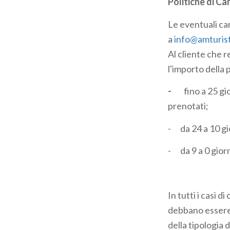
Politiche di Ca
Le eventuali ca
a
info@amturisti
Al cliente che 
l'importo della 
-
fino a 25 gi
prenotati;
- da 24 a 10 gio
- da 9 a 0 giorn
In tutti i casi 
debbano essere a
della tipologia d