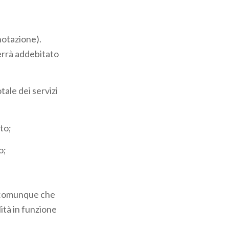
enotazione).
verrà addebitato
tale dei servizi
to;
o;
ne comunque che
lità in funzione