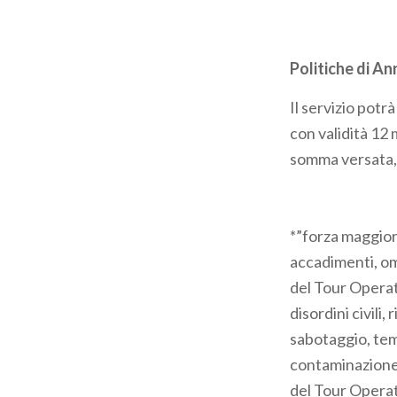
Politiche di A
Il servizio pot
con validità 12 
somma versata, 
*”forza maggiore
accadimenti, omi
del Tour Operato
disordini civili,
sabotaggio, tem
contaminazione d
del Tour Operat