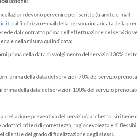
ncellazione:
ncellazioni devono pervenire per iscritto (tramite e-mail
c.it
o all’indirizzo e-mail della persona incaricata della pr
recede dal contratto prima dell’effettuazione del servizio 
penale nella misura qui indicata:
orni prima della data di svolgimento del servizio il 30% del to
rni prima della data del servizio il 70% del servizio prenota
i prima della data del servizio il 100% del servizio prenotat
di cancellazione preventiva del servizio/pacchetto, si ritie
dottati criteri di correttezza, ragionevolezza e di flessibi
ei clienti e del grado di fidelizzazione degli stessi.