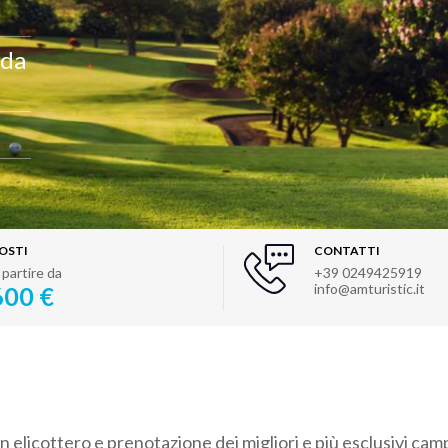
 da
OSTI
CONTATTI
 partire da
+39 0249425919
info@amturistic.it
600 €
 elicottero e prenotazione dei migliori e più esclusivi camp