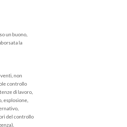
sso un buono,
mborsata la
eventi, non
vole controllo
rtenze di lavoro,
io, esplosione,
ernativo,
ri del controllo
genza).