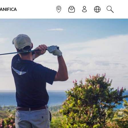
IANIFICA
INFOPOINT
NEWSLETTER
ISCRIVITI
LINGUA
CERCA