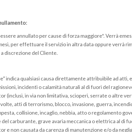
nnullamento:
rà essere annullato per cause di forza maggiore*. Verrà eme
mesi, per effettuare il servizio in altra data oppure verrà ri
a discrezione del Cliente.
” indica qualsiasi causa direttamente attribuibile ad atti, 
ssioni, incidenti o calamità naturali al di fuori del ragione
r (inclusi, in via non limitativa, scioperi, serrate o altre ve
 rivolte, atti di terrorismo, blocco, invasione, guerra, incend
pesta, collisione, incaglio, nebbia, atto o regolamento gov
el carburante, grave avaria meccanica o elettrica al di fuo
or e non causata da carenza di manutenzione e/o da negli