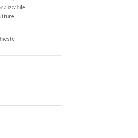
nalizzabile
rutture
chieste