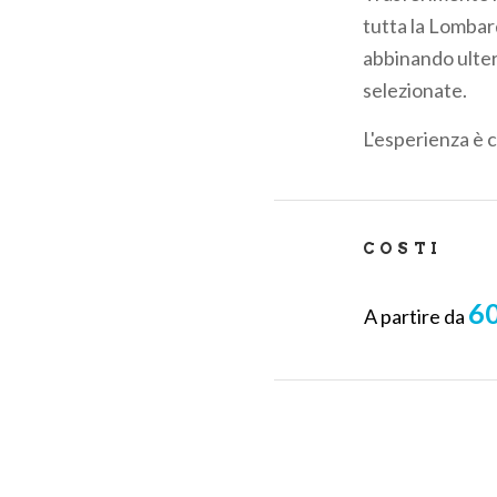
pane
tutta la Lombar
abbinando ulterio
selezionate.
L'esperienza è 
COSTI
60
A partire da