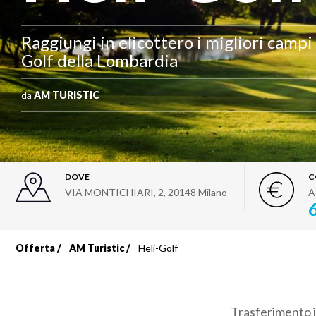
Raggiungi in elicottero i migliori campi
Golf della Lombardia
da
AM TURISTIC
DOVE
C
VIA MONTICHIARI, 2
,
20148
Milano
A
Offerta
AM Turistic
Heli-Golf
Briciole
di
Trasferimento in