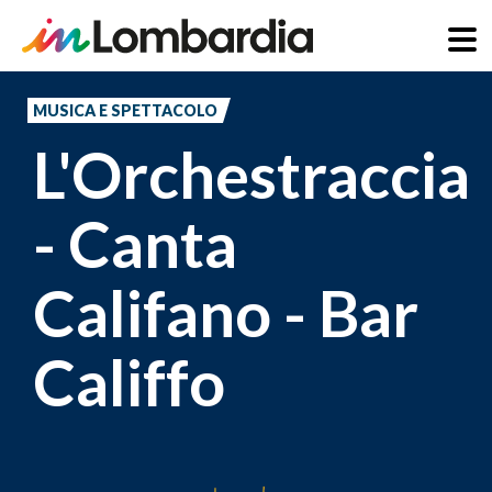
Salta
al
MUSICA E SPETTACOLO
contenuto
L'Orchestraccia
principale
- Canta
Califano - Bar
Califfo