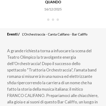
QUANDO
16/12/2025
Eventi
L'Orchestraccia - Canta Califano - Bar Califfo
Briciole
di
A grande richiesta torna a infuocare la scena del
pane
Teatro Olimpico la travolgente energia
dell’Orchestraccia! Dopo il successo dello
spettacolo “Trattoria Orchestraccia”, l’amata band
romana si misurerà in una nuova ed elettrizzante
sfida ripercorrendo la carriera di un nome che ha
fatto la storia della musica italiana: il mitico
FRANCO CALIFANO. Prepariamoci alle chiacchiere,
alla gioia e ai suoni di questo Bar Califfo, un luogo in