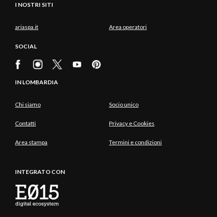
I NOSTRI SITI
ariaspa.it
Area operatori
SOCIAL
IN LOMBARDIA
Chi siamo
Socio unico
Contatti
Privacy e Cookies
Area stampa
Termini e condizioni
INTEGRATO CON