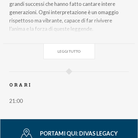
grandi successi che hanno fatto cantare intere
generazioni. Ogni interpretazione è un omaggio
rispettoso ma vibrante, capace di far rivivere
l’anima e la forza di queste leggende.
Uno spettacolo pensato per emozionare, far ballare
LEGGI TUTTO
e cantare il pubblico, trasformando il palco in
un’esplosione di talento, ritmo e pura magia
musicale.
ORARI
Un solo palco.
21:00
Un’unica emozione.
Un tributo che accende la leggenda.
PORTAMI QUI:
DIVAS LEGACY
Preparati a vivere…