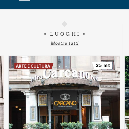
il potere delle DIVAS.
Biglietti
LUOGHI
Galleria
€ 24,00
Poltrona
€ 28,00
Poltronissima
€
32,00
Poltronissima Vip
€ 36,00
Mostra tutti
35 mt
ARTE E CULTURA