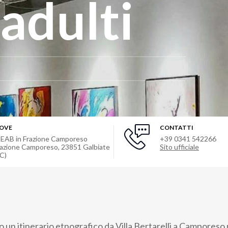
 adulti
OVE
CONTATTI
EAB in Frazione Camporeso
+39 0341 542266
razione Camporeso
,
23851
Galbiate
Sito ufficiale
LC)
o un itinerario etnografico da Villa Bertarelli a Camporeso