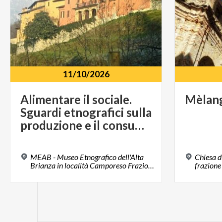
11/10/2026
Alimentare il sociale.
Mèlan
Sguardi etnografici sulla
produzione e il consumo di cibo nella contemporaneità
MEAB - Museo Etnografico dell'Alta
Chiesa d
Brianza in località Camporeso Frazione Camporeso, 23851, Galbiate , LC
frazione