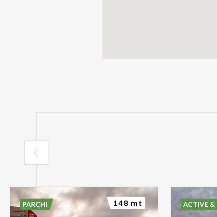
148 mt
PARCHI
ACTIVE &