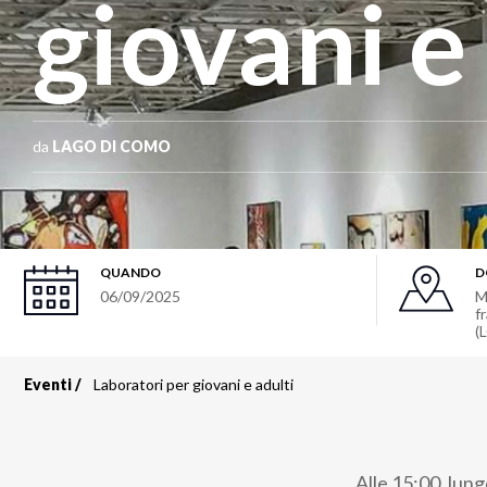
giovani e
da
LAGO DI COMO
QUANDO
D
06/09/2025
M
f
(
Eventi
Laboratori per giovani e adulti
Briciole
di
Alle 15:00, lung