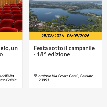
28/08/2026
-
06/09/2026
elo,
un
Festa
sotto
il
campanile
o
-
18^
edizione
dell'Alta
oratorio Via Cesare Cantù, Galbiate,
Brianza in località Camporeso Galbiate, 23851, Località Camporese
23851