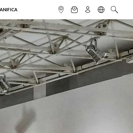
IANIFICA
INFOPOINT
NEWSLETTER
ISCRIVITI
LINGUA
CERCA