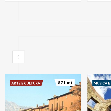
871 mt
ARTE E CULTURA
MUSICA E