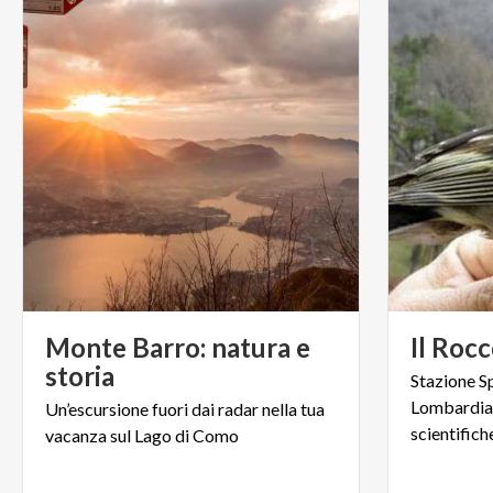
Monte Barro: natura e
Il
Rocc
storia
Stazione S
Lombardia 
Un’escursione
fuori
dai
radar
nella
tua
scientifich
vacanza
sul
Lago
di
Como