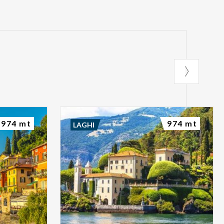
974 mt
974 mt
LAGHI