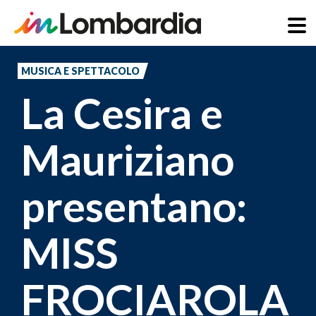
Salta
al
MUSICA E SPETTACOLO
contenuto
La Cesira e
principale
Mauriziano
presentano:
MISS
FROCIAROLA