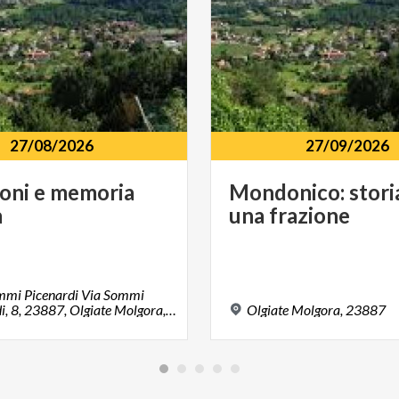
27/08/2026
27/09/2026
ioni
e
memoria
Mondonico:
stori
à
una
frazione
ommi Picenardi Via Sommi
Picenardi, 8, 23887, Olgiate Molgora, LC
Olgiate
Molgora,
23887