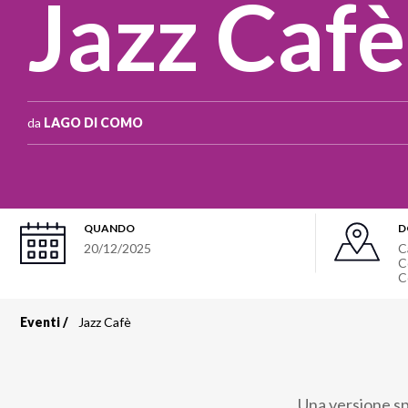
Jazz Cafè
da
LAGO DI COMO
QUANDO
D
20/12/2025
C
C
C
Eventi
Jazz Cafè
Briciole
di
Una versione spe