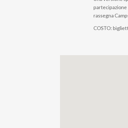
pane
partecipazione s
rassegna Camps
COSTO: bigliett