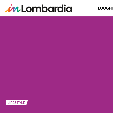
LUOGHI
Salta
al
contenuto
principale
LIFESTYLE