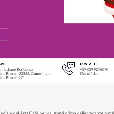
OVE
CONTATTI
ampsirago Residenza
+39 039 9276070
olle Brianza, 23886, Campsirago
,
Sito ufficiale
olle Brianza (LC)
ciale del Jazz Cafè per salutarci prima delle vacanze natali