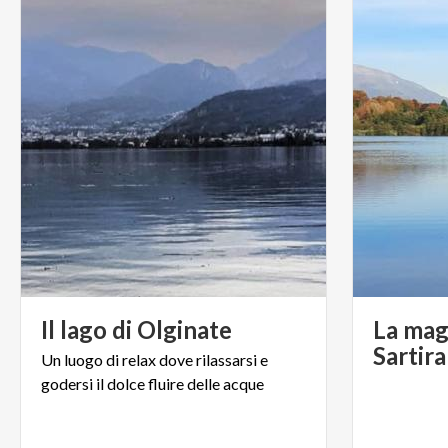
Il
lago
di
Olginate
La mag
Sartir
Un
luogo
di
relax
dove
rilassarsi
e
godersi
il
dolce
fluire
delle
acque