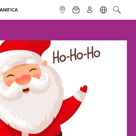
IANIFICA
INFOPOINT
NEWSLETTER
ISCRIVITI
LINGUA
CERCA