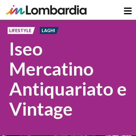
Salta
al
LIFESTYLE
LAGHI
contenuto
Iseo
principale
Mercatino
Antiquariato e
Vintage