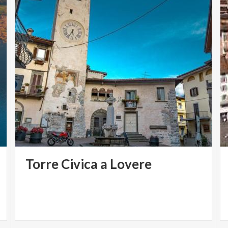
La vita di Abele tra versi e strofe. Dialoga con
l'autore: Grazia Milesi.
Letture di Aurora Ferrara.
Eventi patrocinati dal Comune di Lovere
Torre
Civica
a
Lovere