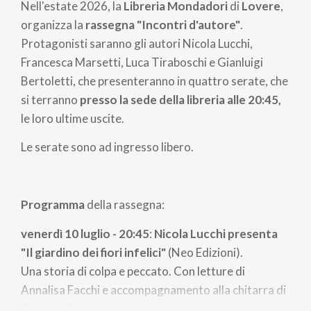
Nell'estate 2026, la
Libreria Mondadori
di
Lovere
,
organizza la
rassegna "Incontri d'autore"
.
Protagonisti saranno gli autori Nicola Lucchi,
Francesca Marsetti, Luca Tiraboschi e Gianluigi
Bertoletti, che presenteranno in quattro serate, che
si terranno
presso la sede della libreria alle 20:45,
le loro ultime uscite.
Le serate sono ad ingresso libero.
Programma
della rassegna:
venerdì 10 luglio - 20:45
:
Nicola Lucchi presenta
"Il giardino dei fiori infelici"
(Neo Edizioni).
Una storia di colpa e peccato. Con letture di
Annalisa Facchi e accompagnamento alla chitarra di
Roberta Selva;