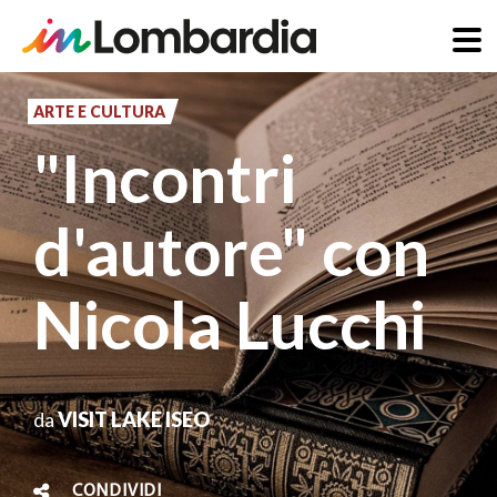
Salta
al
ARTE E CULTURA
contenuto
"Incontri
principale
d'autore" con
Nicola Lucchi
da
VISIT LAKE ISEO
CONDIVIDI