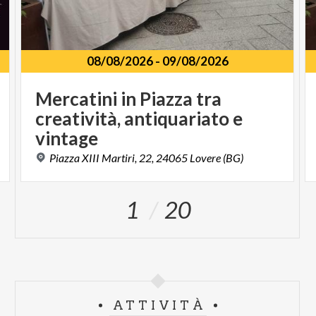
08/08/2026
-
09/08/2026
Mercatini in Piazza tra
creatività, antiquariato e
vintage
Piazza
XIII
Martiri,
22,
24065
Lovere
(BG)
1
20
ATTIVITÀ