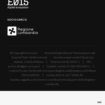
SOCIO UNICO
© Copyright Aria S.p.A. - Azienda Regionale per l'Innovazione e gli
Acquisti Tutti i diritti riservati - Società unipersonale Piazza Gae
Aulenti, 1 20154 Milano | Telefono 39.02 39331.1 | PEC
protocollo@pec.ariaspa.it | Capitale sociale 25.000.000,00 € i.v. |
Codice Fiscale, Partita IVA, Iscrizione Registro delle Imprese di Milano
05017630152 | Iscritta al R.E.A. al n°1096149.
Società soggetta a direzione e coordinamento da parte della Regione
Lombardia.