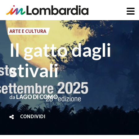
Salta
al
ARTE E CULTURA
contenuto
Il gatto dagli
principale
stivali
da
LAGO DI COMO
CONDIVIDI