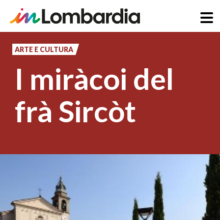
Salta
al
ARTE E CULTURA
contenuto
I miràcoi del
principale
frà Sircòt