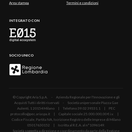
Area stampa
Termini e condizioni
INTEGRATO CON
SOCIO UNICO
© Copyright Aria S.p.A. - Azienda Regionale per l'Innovazione e gli
Acquisti Tutti i diritti riservati - Società unipersonale Piazza Gae
Aulenti, 1 20154 Milano | Telefono 39.02 39331.1 | PEC
protocollo@pec.ariaspa.it | Capitale sociale 25.000.000,00 € i.v. |
Codice Fiscale, Partita IVA, Iscrizione Registro delle Imprese di Milano
05017630152 | Iscritta al R.E.A. al n°1096149.
Società soggetta a direzione e coordinamento da parte della Regione