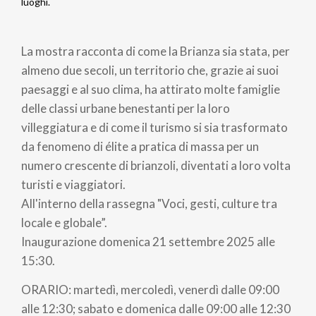
Briciole
luoghi.
di
La mostra racconta di come la Brianza sia stata, per
pane
almeno due secoli, un territorio che, grazie ai suoi
paesaggi e al suo clima, ha attirato molte famiglie
delle classi urbane benestanti per la loro
villeggiatura e di come il turismo si sia trasformato
da fenomeno di élite a pratica di massa per un
numero crescente di brianzoli, diventati a loro volta
turisti e viaggiatori.
All'interno della rassegna "Voci, gesti, culture tra
locale e globale”.
Inaugurazione domenica 21 settembre 2025 alle
15:30.
ORARIO: martedì, mercoledì, venerdì dalle 09:00
alle 12:30; sabato e domenica dalle 09:00 alle 12:30