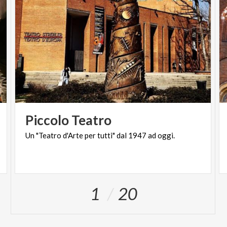
Piccolo
Teatro
Un
"Teatro
d'Arte
per
tutti"
dal
1947
ad
oggi.
1
20