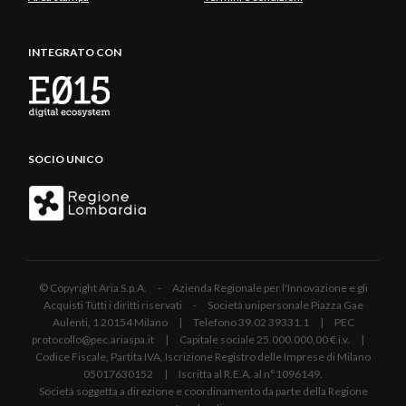
INTEGRATO CON
SOCIO UNICO
© Copyright Aria S.p.A. - Azienda Regionale per l'Innovazione e gli
Acquisti Tutti i diritti riservati - Società unipersonale Piazza Gae
Aulenti, 1 20154 Milano | Telefono 39.02 39331.1 | PEC
protocollo@pec.ariaspa.it | Capitale sociale 25.000.000,00 € i.v. |
Codice Fiscale, Partita IVA, Iscrizione Registro delle Imprese di Milano
05017630152 | Iscritta al R.E.A. al n°1096149.
Società soggetta a direzione e coordinamento da parte della Regione