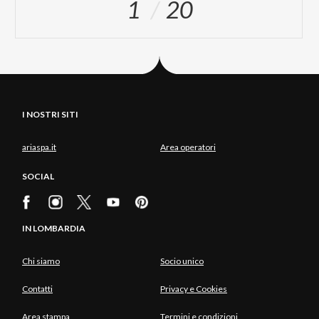
1
20
I NOSTRI SITI
ariaspa.it
Area operatori
SOCIAL
IN LOMBARDIA
Chi siamo
Socio unico
Contatti
Privacy e Cookies
Area stampa
Termini e condizioni