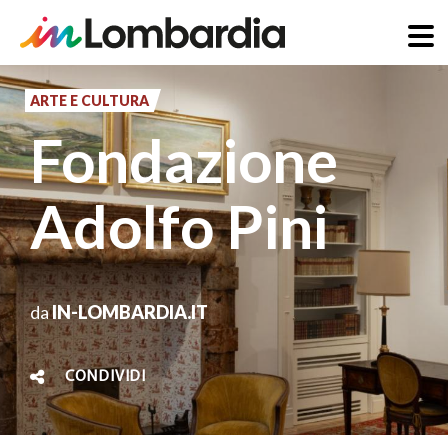
Salta
al
ARTE E CULTURA
contenuto
Fondazione
principale
Adolfo Pini
da
IN-LOMBARDIA.IT
CONDIVIDI