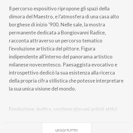
Il percorso espositivo ripropone gli spazi della
dimora del Maestro, e l’atmosfera di una casa alto
borghese di inizio ‘900. Nelle sale, la mostra
permanente dedicata a Bongiovanni Radice,
racconta attraverso un percorso tematico
l’evoluzione artistica del pittore. Figura
indipendente all’interno del panorama artistico
milanese novecentesco. Paesaggista evocativo e
introspettivo dedicò la sua esistenza alla ricerca
della propria cifra stilistica che potesse interpretare
la sua unica visione del mondo.
Fondazione, inoltre, sostiene giovani artisti attivi
nel settore della pittura, dell’attività artistica e
letteraria, attraverso premi e borse di studio.
LEGGI TUTTO