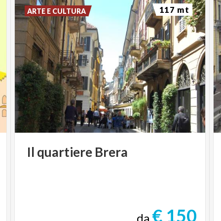
117 mt
ARTE E CULTURA
Il
quartiere
Brera
€ 150
da