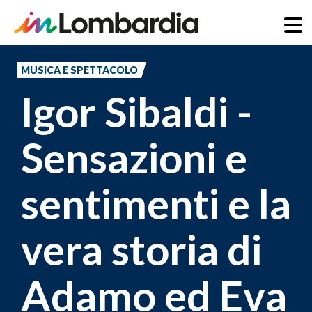
Salta
al
MUSICA E SPETTACOLO
contenuto
Igor Sibaldi -
principale
Sensazioni e
sentimenti e la
vera storia di
Adamo ed Eva