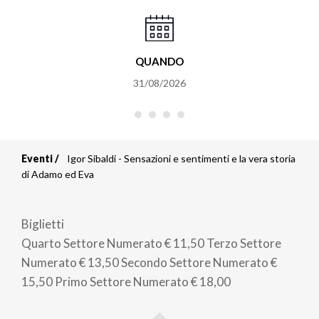
QUANDO
31/08/2026
Eventi
Igor Sibaldi - Sensazioni e sentimenti e la vera storia
Briciole
di Adamo ed Eva
di
Biglietti
pane
Quarto Settore Numerato
€ 11,50
Terzo Settore
Numerato
€ 13,50
Secondo Settore Numerato
€
15,50
Primo Settore Numerato
€ 18,00