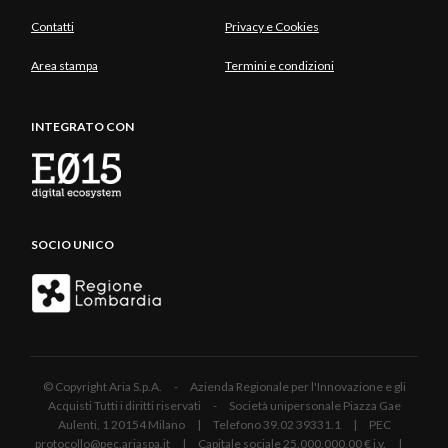
Contatti
Privacy e Cookies
Area stampa
Termini e condizioni
INTEGRATO CON
SOCIO UNICO
© Copyright Aria S.p.A. - Azienda Regionale per l'Innovazione e gli
Acquisti Tutti i diritti riservati - Società unipersonale Piazza Gae
Aulenti, 1 20154 Milano | Telefono 39.02 39331.1 | PEC
protocollo@pec.ariaspa.it | Capitale sociale 25.000.000,00 € i.v. |