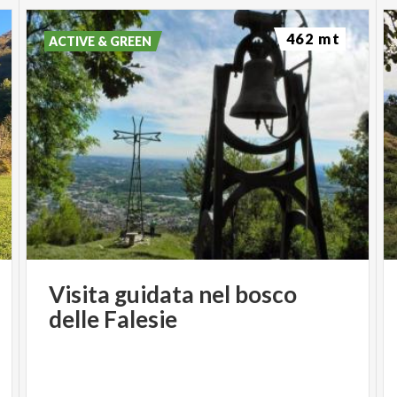
462 mt
ACTIVE & GREEN
Visita
guidata
nel
bosco
delle
Falesie