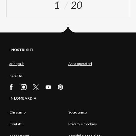
1
20
I NOSTRI SITI
ariaspa.it
Area operatori
SOCIAL
IN LOMBARDIA
Chi siamo
Socio unico
Contatti
Privacy e Cookies
Area stampa
Termini e condizioni