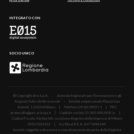
INTEGRATO CON
SOCIO UNICO
© Copyright Aria S.p.A. - Azienda Regionale per l'Innovazione e gli
Acquisti Tutti i diritti riservati - Società unipersonale Piazza Gae
Aulenti, 1 20154 Milano | Telefono 39.02 39331.1 | PEC
protocollo@pec.ariaspa.it | Capitale sociale 25.000.000,00 € i.v. |
Codice Fiscale, Partita IVA, Iscrizione Registro delle Imprese di Milano
05017630152 | Iscritta al R.E.A. al n°1096149.
Società soggetta a direzione e coordinamento da parte della Regione