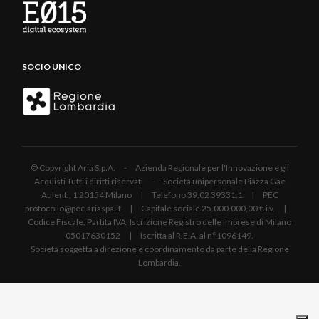
SOCIO UNICO
© Copyright Aria S.p.A. - Azienda Regionale per l'Innovazione e gli
Acquisti Tutti i diritti riservati - Società unipersonale Piazza Gae
Aulenti, 1 20154 Milano | Telefono 39.02 39331.1 | PEC
protocollo@pec.ariaspa.it | Capitale sociale 25.000.000,00 € i.v. |
Codice Fiscale, Partita IVA, Iscrizione Registro delle Imprese di Milano
05017630152 | Iscritta al R.E.A. al n°1096149.
Società soggetta a direzione e coordinamento da parte della Regione
Lombardia.