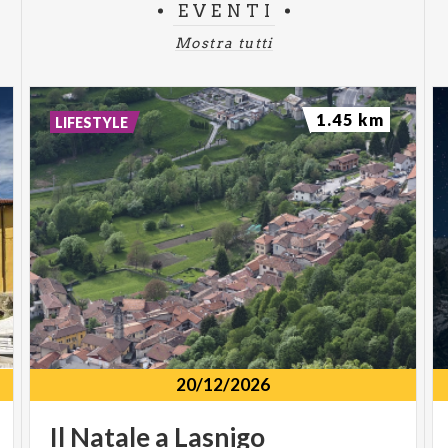
EVENTI
Mostra tutti
1.45 km
LIFESTYLE
20/12/2026
Il
Natale
a
Lasnigo