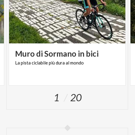
Muro
di
Sormano
in
bici
La
pista
ciclabile
più
dura
al
mondo
1
20