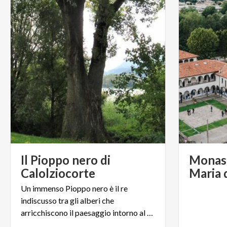
Il Pioppo nero di
Monast
Calolziocorte
Maria 
Un immenso Pioppo nero è il re
indiscusso tra gli alberi che
arricchiscono il paesaggio intorno al Lago di Olginate.