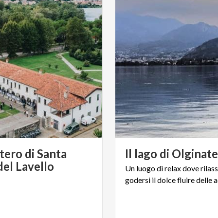
ero di Santa
Il
lago
di
Olginat
del Lavello
Un
luogo
di
relax
dove
rilas
godersi
il
dolce
fluire
delle
a