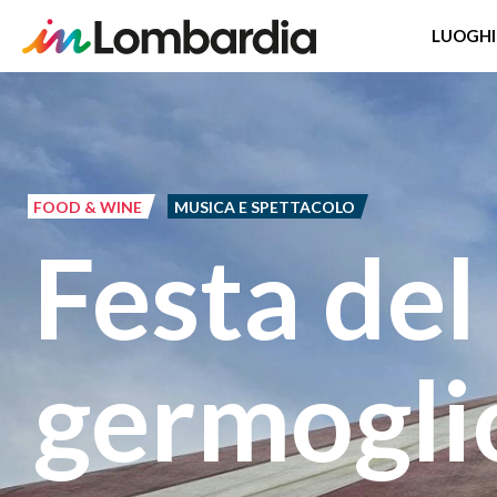
LUOGHI
Salta
al
contenuto
principale
FOOD & WINE
MUSICA E SPETTACOLO
Festa del
germogli