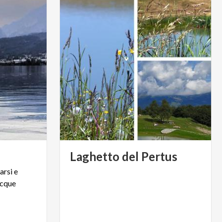
e
Laghetto
del
Pertus
sarsi
e
cque