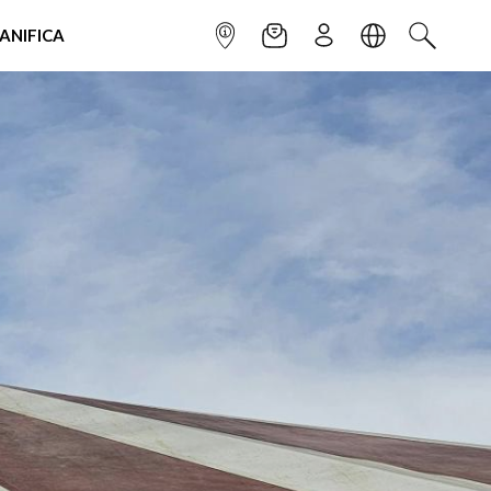
IANIFICA
INFOPOINT
NEWSLETTER
ISCRIVITI
LINGUA
CERCA