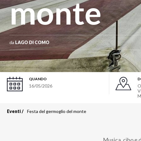
monte
da
LAGO DI COMO
QUANDO
D
16/05/2026
O
V
M
Eventi
Festa del germoglio del monte
Briciole
di
Musica, cibo e d