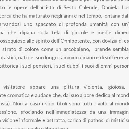
uto le opere dell’artista di Sesto Calende, Daniela Los
erca che ha maturato negli anni e nel tempo, lontana dal
ervandosi uno spaccato di profonda umanità con un’a
ntima che dipana sulla tela di piccole e medie dimen
ossequioso allo spirito dell’Onnipotente, con dovizia di es
su strato di colore come un arcobaleno, prende sembia
ntastici, nati nel suo lungo cammino umano e di sofferenze
ittorica i suoi pensieri, i suoi dubbi, i suoi dilemmi persona
l visitatore appare una pittura violenta, gioiosa
e cromatica e audace che, dal suo albore dedica al mondo
tensia). Non a caso i suoi titoli sono tutti rivolti al mon
sessione, sfociando nell’immediatezza da una immagi
 visione informale e astratta, carica di pathos, di mistici
mpronta personale e liberatoria.