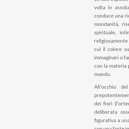
pane
volta in assol
conduce una ric
mondanità, ris
spirituale, i
religiosamente 
cui il colore 
immaginari o fa
con la materia p
mondo.
All’occhio de
prepotentement
dei fiori (l’or
deliberata os
figurativa a una
con una forte i