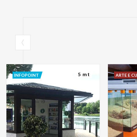
5 mt
INFOPOINT
ARTE E C