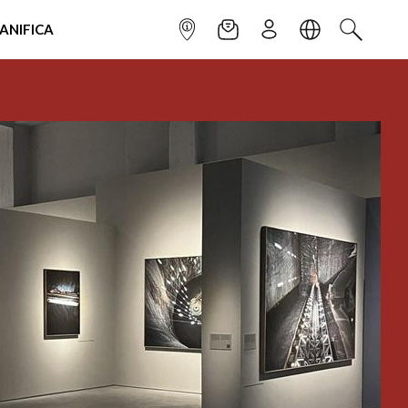
IANIFICA
INFOPOINT
NEWSLETTER
ISCRIVITI
LINGUA
CERCA