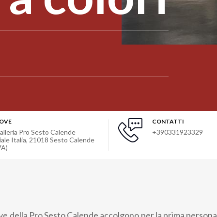
OVE
CONTATTI
alleria Pro Sesto Calende
+390331923329
ale Italia
,
21018
Sesto Calende
VA)
ive della Pro Sesto Calende accolgono per la prima personal