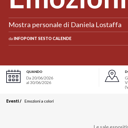
Mostra personale di Daniela Lostaffa
da
INFOPOINT SESTO CALENDE
QUANDO
D
Da
20/06/2026
G
al
30/06/2026
Vi
(
Eventi
Emozioni a colori
Briciole
di
Le sale esposit