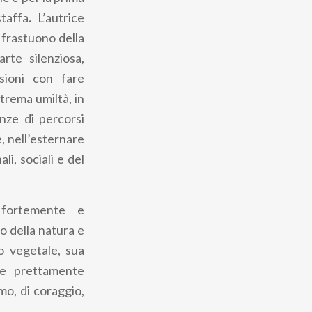
taffa
.
L’autrice
 frastuono della
rte silenziosa,
sioni con fare
trema umiltà, in
nze di percorsi
, nell’esternare
li, sociali e del
, fortemente e
 della natura e
do vegetale, sua
ne prettamente
smo, di coraggio,