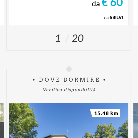
€ 60
da
da
SBILVI
1
20
DOVE DORMIRE
Verifica disponibilità
15.48 km