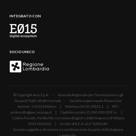
INTEGRATO CON
SOCIO UNICO
© Copyright Aria S.p.A. - Azienda Regionale per l'Innovazione e gli
Acquisti Tutti i diritti riservati - Società unipersonale Piazza Gae
Aulenti, 1 20154 Milano | Telefono 39.02 39331.1 | PEC
protocollo@pec.ariaspa.it | Capitale sociale 25.000.000,00 € i.v. |
Codice Fiscale, Partita IVA, Iscrizione Registro delle Imprese di Milano
05017630152 | Iscritta al R.E.A. al n°1096149.
Società soggetta a direzione e coordinamento da parte della Regione
Lombardia.