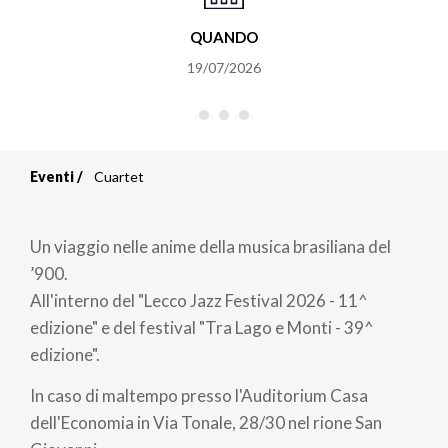
QUANDO
19/07/2026
Eventi
Cuartet
Briciole
di
Un viaggio nelle anime della musica brasiliana del
pane
’900.
All'interno del "Lecco Jazz Festival 2026 - 11^
edizione" e del festival "Tra Lago e Monti - 39^
edizione".
In caso di maltempo presso l'Auditorium Casa
dell'Economia in Via Tonale, 28/30 nel rione San