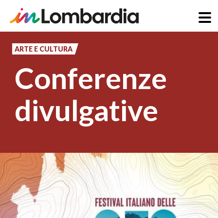
Salta
al
ARTE E CULTURA
contenuto
Conferenze
principale
divulgative