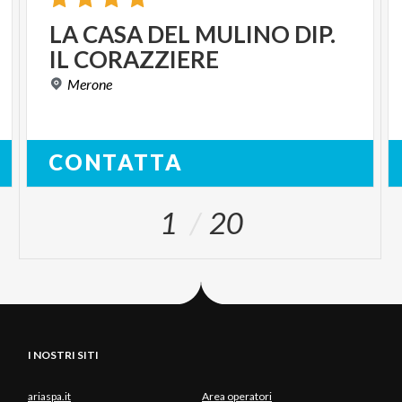
LA
CASA
DEL
MULINO
DIP.
IL
CORAZZIERE
Merone
CONTATTA
1
20
I NOSTRI SITI
ariaspa.it
Area operatori