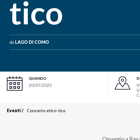
tico
da
LAGO DI COMO
QUANDO
D
20/07/2025
V
V
C
Eventi
Concerto etico-tico
Briciole
di
Omaggio a Ray C