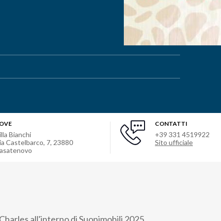
OVE
CONTATTI
illa Bianchi
+39 331 4519922
ia Castelbarco, 7
,
23880
Sito ufficiale
asatenovo
harles all'interno di Suonimobili 2025.