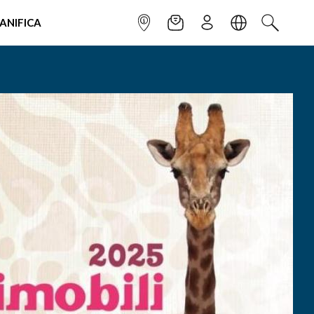
IANIFICA
INFOPOINT
NEWSLETTER
ISCRIVITI
LINGUA
CERCA