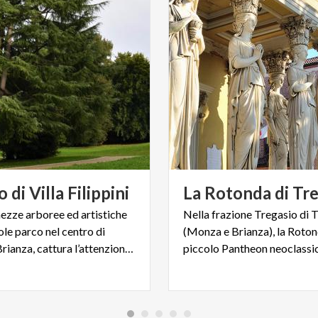
o
di
Villa
Filippini
La
Rotonda
di
Tre
hezze arboree ed artistiche
Nella frazione Tregasio di 
le parco nel centro di
(Monza e Brianza), la Roton
Besana in Brianza, cattura l’attenzione un maestoso cedro.
piccolo Pantheon neoclassi