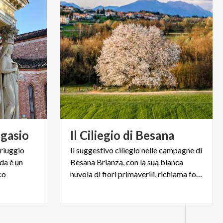
gasio
Il
Ciliegio
di
Besana
Triuggio
Il suggestivo ciliegio nelle campagne di
da è un
Besana Brianza, con la sua bianca
co
nuvola di fiori primaverili, richiama fotografi e curiosi.