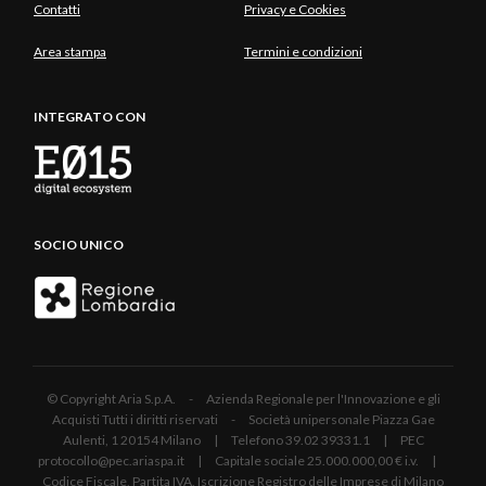
Contatti
Privacy e Cookies
Area stampa
Termini e condizioni
INTEGRATO CON
SOCIO UNICO
© Copyright Aria S.p.A. - Azienda Regionale per l'Innovazione e gli
Acquisti Tutti i diritti riservati - Società unipersonale Piazza Gae
Aulenti, 1 20154 Milano | Telefono 39.02 39331.1 | PEC
protocollo@pec.ariaspa.it | Capitale sociale 25.000.000,00 € i.v. |
Codice Fiscale, Partita IVA, Iscrizione Registro delle Imprese di Milano