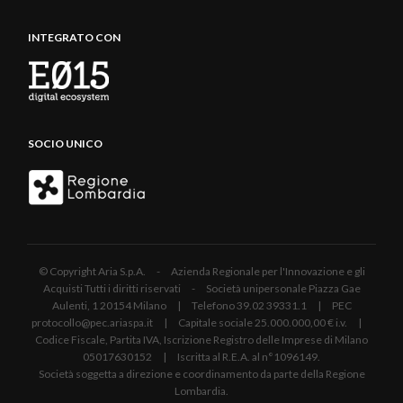
INTEGRATO CON
SOCIO UNICO
© Copyright Aria S.p.A. - Azienda Regionale per l'Innovazione e gli
Acquisti Tutti i diritti riservati - Società unipersonale Piazza Gae
Aulenti, 1 20154 Milano | Telefono 39.02 39331.1 | PEC
protocollo@pec.ariaspa.it | Capitale sociale 25.000.000,00 € i.v. |
Codice Fiscale, Partita IVA, Iscrizione Registro delle Imprese di Milano
05017630152 | Iscritta al R.E.A. al n°1096149.
Società soggetta a direzione e coordinamento da parte della Regione
Lombardia.