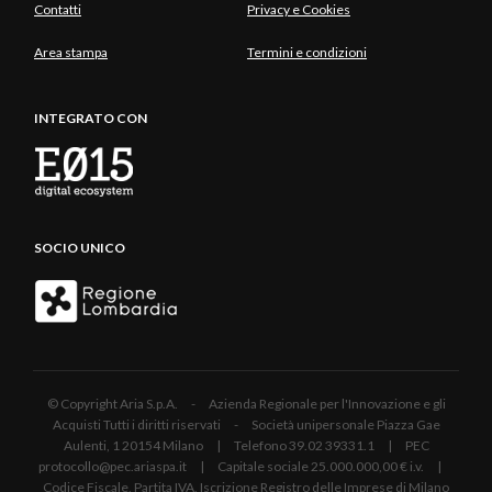
Contatti
Privacy e Cookies
Area stampa
Termini e condizioni
INTEGRATO CON
SOCIO UNICO
© Copyright Aria S.p.A. - Azienda Regionale per l'Innovazione e gli
Acquisti Tutti i diritti riservati - Società unipersonale Piazza Gae
Aulenti, 1 20154 Milano | Telefono 39.02 39331.1 | PEC
protocollo@pec.ariaspa.it | Capitale sociale 25.000.000,00 € i.v. |
Codice Fiscale, Partita IVA, Iscrizione Registro delle Imprese di Milano