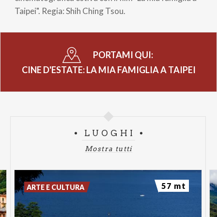
pane
Taipei". Regia: Shih Ching Tsou.
PORTAMI QUI:
CINE D'ESTATE: LA MIA FAMIGLIA A TAIPEI
LUOGHI
Mostra tutti
57 mt
ARTE E CULTURA