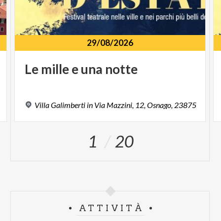
29/08/2026
Le
mille
e
una
notte
Villa
Galimberti
in
Via
Mazzini,
12,
Osnago,
23875
1
20
ATTIVITÀ