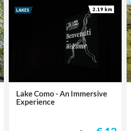
2.19 km
LAKES
Lake
Como
-
An
Immersive
Experience