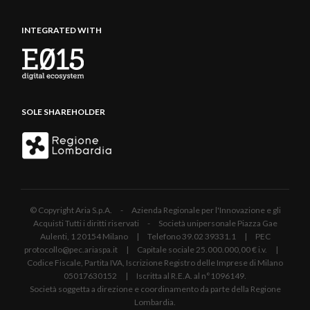
INTEGRATED WITH
SOLE SHAREHOLDER
© Copyright Aria S.p.A. - Azienda Regionale per l'Innovazione e gli
Acquisti Tutti i diritti riservati - Società unipersonale Piazza Gae
Aulenti, 1 20154 Milano | Telefono 39.02 39331.1 | PEC
protocollo@pec.ariaspa.it | Capitale sociale 25.000.000,00 € i.v. |
Codice Fiscale, Partita IVA, Iscrizione Registro delle Imprese di Milano
05017630152 | Iscritta al R.E.A. al n°1096149.
Società soggetta a direzione e coordinamento da parte della Regione
Lombardia.