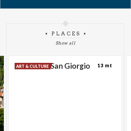
PLACES
Show all
Church
of
San
Giorgio
13 mt
ART & CULTURE