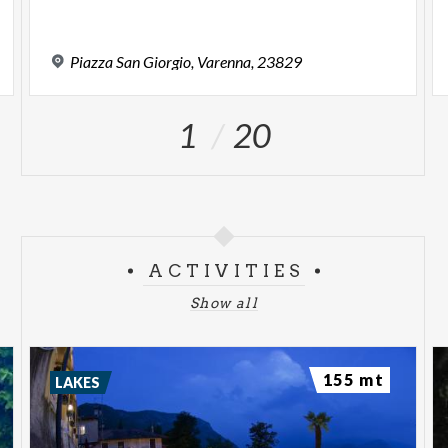
Piazza
San
Giorgio,
Varenna,
23829
1
20
ACTIVITIES
Show all
155 mt
LAKES