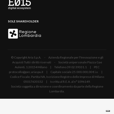
SOLE SHAREHOLDER
© Copyright Aria S.p.A. - Azienda Regionale per l'Innovazione e gli
Acquisti Tutti i diritti riservati - Società unipersonale Piazza Gae
Aulenti, 1 20154 Milano | Telefono 39.02 39331.1 | PEC
protocollo@pec.ariaspa.it | Capitale sociale 25.000.000,00 € i.v. |
Codice Fiscale, Partita IVA, Iscrizione Registro delle Imprese di Milano
05017630152 | Iscritta al R.E.A. al n°1096149.
Società soggetta a direzione e coordinamento da parte della Regione
Lombardia.