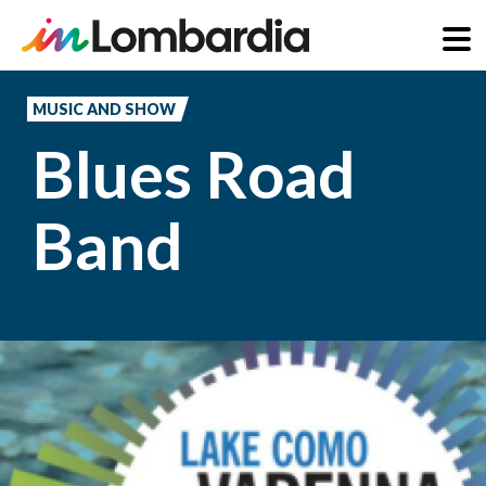
Skip
to
MUSIC AND SHOW
main
Blues Road
content
Band