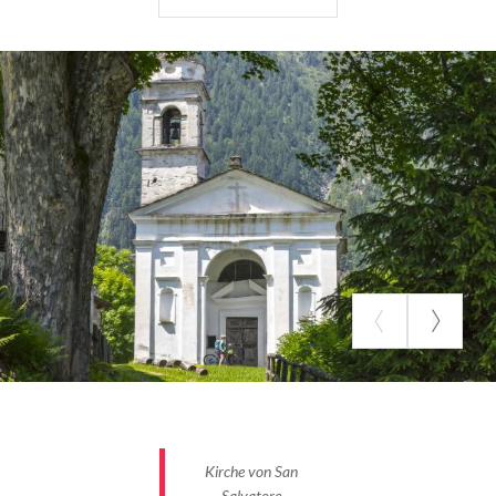
Livrio-Tal eine Verbindung zwischen dem Adda-Tal
und dem Valbrembana dar, was die Anwesenheit
von Siedlungen in diesen Gebieten rechtfertigt. Als
Quadrio schrieb, schien die Kirche bereits
restauriert und teilweise wiederaufgebaut worden
zu sein, aber es gab kein Dokument über ihre
Gründung; derselbe Historiker berichtet jedoch
über das Vorhandensein einer in gotischen
Buchstaben geschriebenen Tafel mit der
eingemeißelten Jahreszahl 537 (eine Tafel, die
heute verschwunden ist, aber andere historische
Quellen bestätigen, dass sie 1873 noch vorhanden
war).
Interessant ist auch die Tatsache, dass Dokumente
aus dem frühen 17. Jahrhundert belegen, dass die
Kirche S. Salvatore eine Pfarrkirche war. Quadrio
Kirche von San
Salvatore