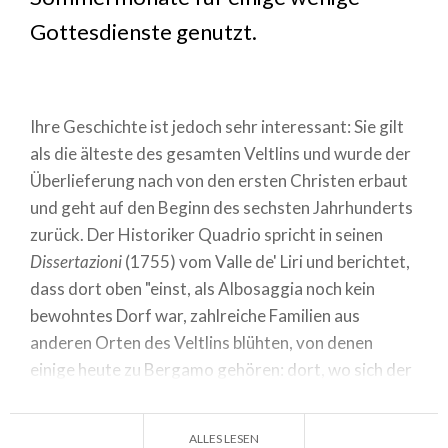
Gottesdienste genutzt.
Ihre Geschichte ist jedoch sehr interessant: Sie gilt
als die älteste des gesamten Veltlins und wurde der
Überlieferung nach von den ersten Christen erbaut
und geht auf den Beginn des sechsten Jahrhunderts
zurück. Der Historiker Quadrio spricht in seinen
Dissertazioni
(1755) vom Valle de' Liri und berichtet,
dass dort oben "einst, als Albosaggia noch kein
bewohntes Dorf war, zahlreiche Familien aus
anderen Orten des Veltlins blühten, von denen
einige heute zu Bergamo gehören: dort, wo sich der
Herrschaftsbereich der Capitanei erstreckte, stand
die Kirche S. Salvatore". In der Antike stellte das
ALLES LESEN