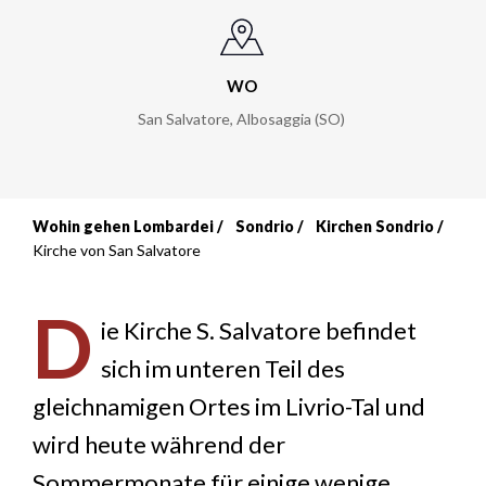
WO
San Salvatore, Albosaggia (SO)
Wohin gehen Lombardei
Sondrio
Kirchen Sondrio
Breadcrumb
Kirche von San Salvatore
D
ie Kirche S. Salvatore befindet
sich im unteren Teil des
gleichnamigen Ortes im Livrio-Tal und
wird heute während der
Sommermonate für einige wenige