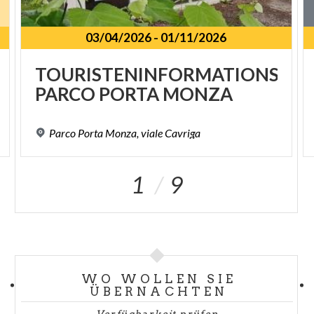
03/04/2026
-
01/11/2026
TOURISTENINFORMATIONSPU
PARCO
PORTA
MONZA
Parco
Porta
Monza,
viale
Cavriga
1
9
WO WOLLEN SIE
ÜBERNACHTEN