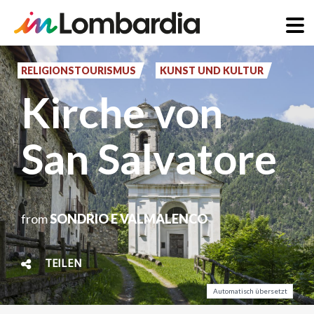
Direkt
zum
RELIGIONSTOURISMUS
KUNST UND KULTUR
Inhalt
Kirche von
San Salvatore
from
SONDRIO E VALMALENCO
TEILEN
Automatisch übersetzt