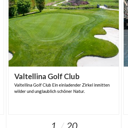
Quelle: Pfarrei Albosaggia
Valtellina
Golf
Club
Valtellina
Golf
Club
Ein
einladender
Zirkel
inmitten
wilder
und
unglaublich
schöner
Natur.
1
20