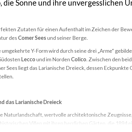
, die Sonne und ihre unvergesslichen 
erfekten Zutaten für einen Aufenthalt im Zeichen der Be
atur des
Comer Sees
und seiner Berge.
 umgekehrte Y-Form wird durch seine drei „Arme“ gebilde
 Südosten
Lecco
und im Norden
Colico
. Zwischen den bei
r Sees liegt das Larianische Dreieck, dessen Eckpunkte
ellen.
d das Larianische Dreieck
ge Naturlandschaft, wertvolle architektonische Zeugnisse
historischen Villen mit ihren herrlichen Gärten, die 1894
 die nach Brunate hinauffährt…
Como
hat als Etappe eines 