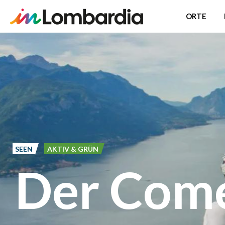
ORTE
Direkt
zum
Inhalt
SEEN
AKTIV & GRÜN
Der Come