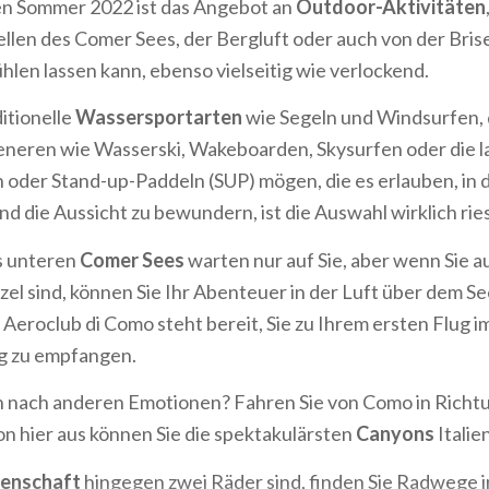
en Sommer 2022 ist das Angebot an
Outdoor-Aktivitäten
llen des Comer Sees, der Bergluft oder auch von der Bris
len lassen kann, ebenso vielseitig wie verlockend.
ditionelle
Wassersportarten
wie Segeln und Windsurfen, 
eneren wie Wasserski, Wakeboarden, Skysurfen oder die 
oder Stand-up-Paddeln (SUP) mögen, die es erlauben, in 
d die Aussicht zu bewundern, ist die Auswahl wirklich ri
s unteren
Comer Sees
warten nur auf Sie, aber wenn Sie a
el sind, können Sie Ihr Abenteuer in der Luft über dem Se
 Aeroclub di Como steht bereit, Sie zu Ihrem ersten Flug i
g zu empfangen.
h nach anderen Emotionen? Fahren Sie von Como
in Rich
on hier aus können Sie die spektakulärsten
Canyons
Italie
denschaft
hingegen zwei Räder sind, finden Sie Radwege i