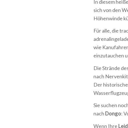
In diesem heiß
sich von den We
Höhenwinde küh
Für alle, die tra
adrenalingelad
wie Kanufahren 
einzutauchen un
Die Strände de
nach Nervenkitz
Der historische
Wasserflugzeu
Sie suchen noc
nach
Dongo
: V
Wenn Ihre
Lei