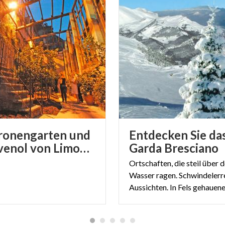
tronengarten und
Entdecken Sie da
das olivenol von Limone del Garda
Garda Bresciano
Ortschaften, die steil über 
Wasser ragen. Schwindeler
Aussichten.
In Fels gehauene