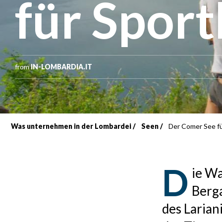
für Sport
from
IN-LOMBARDIA.IT
Was unternehmen in der Lombardei
Seen
Der Comer See fü
Breadcrumb
D
ie W
Berga
des Larian