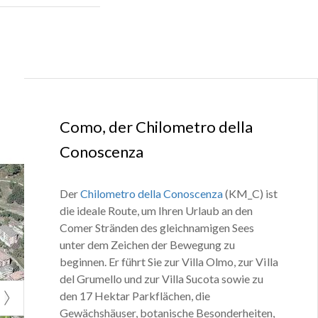
 Stadt entlang
lmo, die Villa
ge führt.
0 km des
arocken Kirchen
Sees aufreihen.
Como, der Chilometro della
Conoscenza
posi“ (als „Die
Der
Chilometro della Conoscenza
(KM_C) ist
inen von der
die ideale Route, um Ihren Urlaub an den
h die
Comer Stränden des gleichnamigen Sees
n Gipfeln
unter dem Zeichen der Bewegung zu
inismustradition
beginnen. Er führt Sie zur Villa Olmo, zur Villa
itz, und von
del Grumello und zur Villa Sucota sowie zu
den 17 Hektar Parkflächen, die
letterparadies –
Gewächshäuser, botanische Besonderheiten,