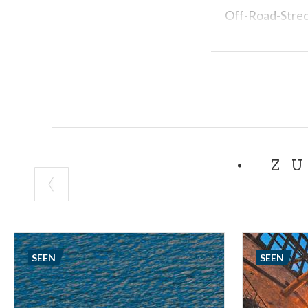
Off-Road-Strec
in den Bergen,
Akrobatik an s
In den
Bergen a
Wanderrouten, 
Klettersteige 
hinaus zu bieten
Entspannung u
Z
-
PH COVER: MYLA
SEEN
SEEN