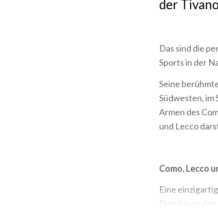
der Tivano
Das sind die p
Sports in der N
Seine berühmte
Südwesten, im
Armen des Come
und Lecco darst
Como, Lecco un
Eine einzigarti
Dom bis zu den 
Standseilbahn,