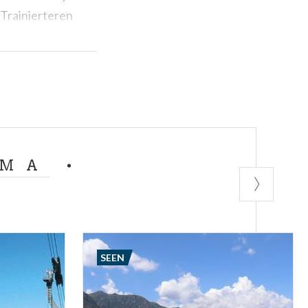
Trainierteren
Freeride-
auf
sen und
See und darüber
s die
EMA
SEEN