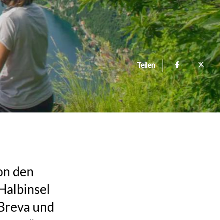
Teilen
on den
Halbinsel
 Breva und