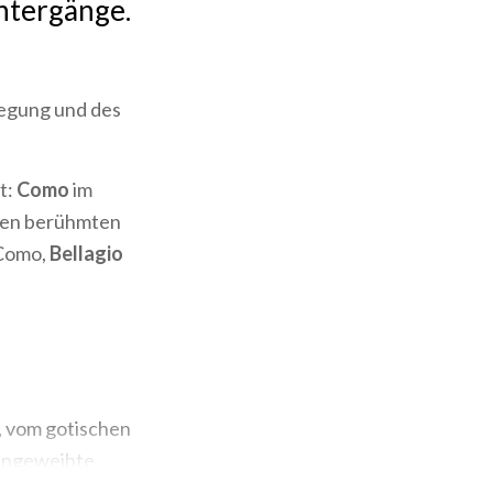
Untergänge.
wegung und des
t:
Como
im
den berühmten
 Como,
Bellagio
, vom gotischen
 eingeweihte
Urlaubs in