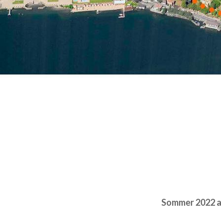
die
Piani Resinel
Barzio aus hina
Das
Larianisch
Annone, Segrin
Canzo
und die 
Territoriums k
Berühmt sind d
(„Pilze“) von R
Albavilla
… – all
sollte.
Sommer 2022 a