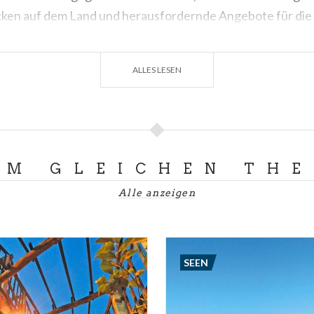
ken auf dem Land und herausfordernde Angebote für die 
 wo Sie Mountainbike-Aufstiege, Downhill-Abfahrten und 
teilen Hängen und natürlichen Hindernissen üben können.
ALLES LESEN
m Comer See und im Valsassina
können Sie der Müdigkeit 
Trekkingstrecken und Kletterwänden trotzen. Pfade, Fel
warten darauf, Ihnen unvergessliche Szenerien am Comer 
. Und um sich wieder zu stärken, gibt es nichts Besseres al
nd die Gaumenfreuden in den
Hütten
!
UM GLEICHEN TH
Alle anzeigen
KECOMO.CO
SEEN