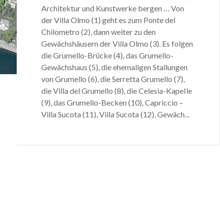
lbahn
von
Architektur und Kunstwerke bergen … Von
der Villa Olmo (1) geht es zum Ponte del
Chilometro (2), dann weiter zu den
erio, Pusiano,
Gewächshäusern der Villa Olmo (3). Es folgen
 die
Corni di
die Grumello-Brücke (4), das Grumello-
lt des
Gewächshaus (5), die ehemaligen Stallungen
zum Ausdruck:
von Grumello (6), die Serretta Grumello (7),
die Villa del Grumello (8), die Celesia-Kapelle
i di terra
(9), das Grumello-Becken (10), Capriccio –
l Piombo von
Villa Sucota (11), Villa Sucota (12), Gewäch...
gehen lassen