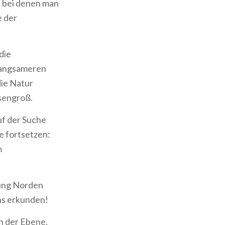
, bei denen man
e der
die
langsameren
die Natur
esengroß.
uf der Suche
e fortsetzen:
m
tung Norden
ns erkunden!
n der Ebene,