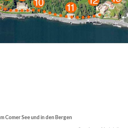
li
und die
Piani di Bobbio
erreichen, indem man mit der
Sei
uffährt.
e Dreieck
, das von den sechs kleinen Seen Montorfano, Als
o und Garlate umgeben ist, beherbergt drei Berggruppen,
beiden
Gruppen von Palanzone
und
San Primo
. Diese Vielfa
ommt in einem beispielhaften landschaftlichen Reichtum 
ie
erratischen Felsen und Steingräber von Torno
, die
Fungh
ezzago
, deren Baumeister die Natur war, die Höhle
Buco de
es Ziele für faszinierende Ausflüge, die man sich nicht ent
m Comer See und in den Bergen