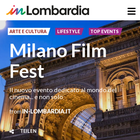
Direkt
zum
ARTE E CULTURA
LIFESTYLE
TOP EVENTS
Inhalt
Milano Film
Fest
Il nuovo evento dedicato al mondo del
cinema... e non solo
from
IN-LOMBARDIA.IT
TEILEN