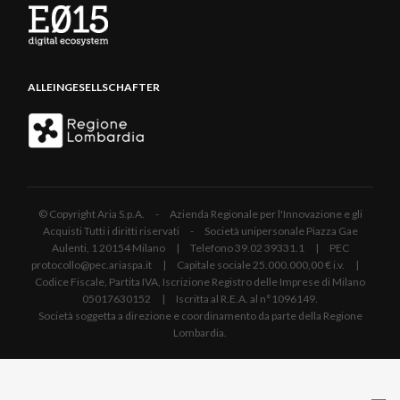
ALLEINGESELLSCHAFTER
© Copyright Aria S.p.A. - Azienda Regionale per l'Innovazione e gli
Acquisti Tutti i diritti riservati - Società unipersonale Piazza Gae
Aulenti, 1 20154 Milano | Telefono 39.02 39331.1 | PEC
protocollo@pec.ariaspa.it | Capitale sociale 25.000.000,00 € i.v. |
Codice Fiscale, Partita IVA, Iscrizione Registro delle Imprese di Milano
05017630152 | Iscritta al R.E.A. al n°1096149.
Società soggetta a direzione e coordinamento da parte della Regione
Lombardia.