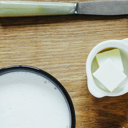
perdere un assaggio dei
deliziosi formaggi,
dal
Taleggio
al
Grana Padano,
o dei
salumi
dal
Salame
di Varzi
nell’Oltrepò Pavese alla
Bresaola
della
Valtellina.
Gustose e varie sono le
pietanze a base di pesce
che si preparano sulle rive dei laghi, da Como a
Varese, da Lecco a Brescia. E piatti forti di
montagna, primi tra tutti i
pizzoccheri della
Valtellina
e la
polenta taragna
.
A
Mantova
la regina della tavola è la
zucca
,
utilizzata nella preparazione degli
squisiti tortelli
,
mentre a
Milano
sono nati piatti che ormai
occupano un posto d’onore nell’immaginario di ogni
buongustaio in Italia e nel mondo come il
risotto alla
milanese
con
ossobuco di vitello,
la
cassoeula
e la
cotoletta.
Tra i
dolci
da non perdere la
Sbrisolona