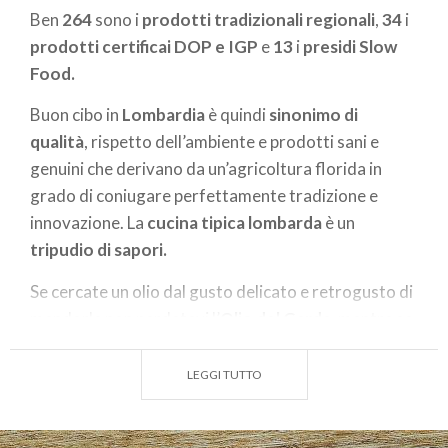
Ben
264
sono i
prodotti tradizionali regionali
,
34
i
prodotti certificai DOP e IGP
e
13
i
presidi Slow
Food.
Buon cibo in
Lombardia
è quindi
sinonimo di
qualità
, rispetto dell’ambiente e prodotti sani e
genuini che derivano da un’agricoltura florida in
grado di coniugare perfettamente tradizione e
innovazione. La
cucina tipica lombarda
è un
tripudio di sapori.
Se cercate un olio dal gusto delicato e retrogusto di
mandorle non perdetevi l’
Olio del Garda
, mentre se
il
riso
è tra i vostri prodotti preferiti non mancate di
visitare la
Lomellina
nel pavese, dove il riso si
LEGGI TUTTO
coltiva da almeno cinque secoli.
Sia che siate in montagna o in pianura è da non