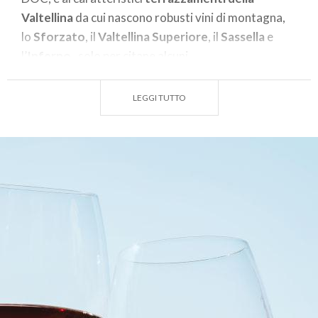
Valtellina
da cui nascono robusti vini di montagna,
lo
Sforzato
, il
Valtellina
Superiore
, il
Sassella
e
l’
Inferno
, solo per citane alcuni.
E' proprio il caso di dire, l'
anima di un territorio in
LEGGI TUTTO
un calice!