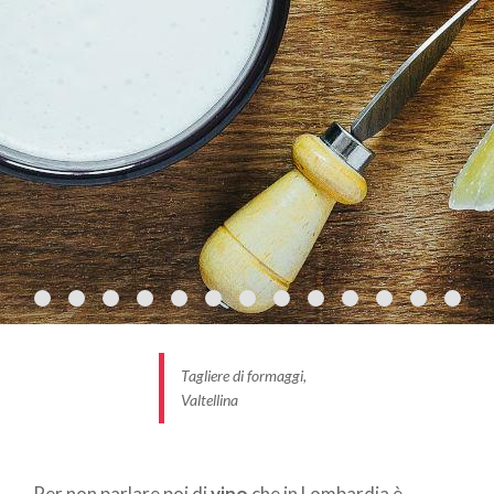
di Mantova
, il
Torrone di Cremona
e il
Panettone
di Milano.
Ed è nelle
trattorie storiche
e nei
pluripremiati
ristoranti stellati
della regione che vengono
esaltate le eccellenze di una tradizione
gastronomica dalla storia antica ma dallo sguardo
aperto al futuro.
Tagliere di formaggi,
Valtellina
Per non parlare poi di
vino
che in Lombardia è