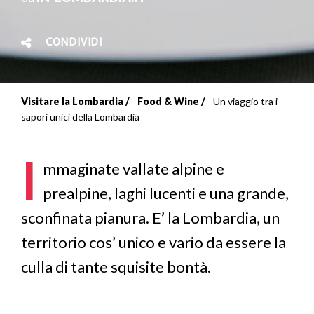
CONDIVIDI
Visitare la Lombardia
Food & Wine
Un viaggio tra i
Briciole
sapori unici della Lombardia
di
I
pane
mmaginate vallate alpine e
prealpine, laghi lucenti e una grande,
sconfinata pianura. E’ la Lombardia, un
territorio cos’ unico e vario da essere la
culla di tante squisite bontà.