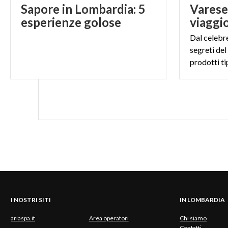
Sapore in Lombardia: 5
Varese
esperienze golose
Dal celebr
segreti del
prodotti ti
I NOSTRI SITI
IN LOMBARDIA
ariaspa.it
Area operatori
Chi siamo
Contatti