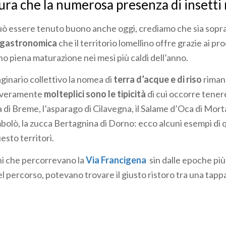
ura che la numerosa presenza di insetti 
 può essere tenuto buono anche oggi, crediamo che sia sopr
 gastronomica
che il territorio lomellino offre grazie ai pr
no piena maturazione nei mesi più caldi dell’anno.
ginario collettivo la nomea di
terra d’acque e di riso
riman
 veramente
molteplici sono le tipicità
di cui occorre tener
 di Breme, l’asparago di Cilavegna, il Salame d’Oca di Mortar
bolò, la zucca Bertagnina di Dorno: ecco alcuni esempi di 
esto territori.
ini che percorrevano la
Via Francigena
sin dalle epoche più
l percorso, potevano trovare il giusto ristoro tra una tappa