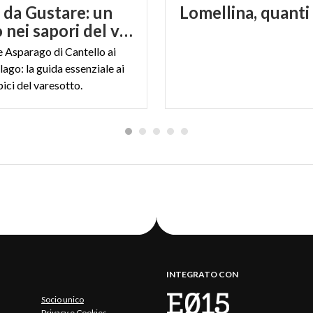
 da Gustare: un
Lomellina,
quanti
viaggio nei sapori del varesotto
e Asparago di Cantello ai
 lago: la guida essenziale ai
pici del varesotto.
INTEGRATO CON
Socio unico
Privacy e Cookies