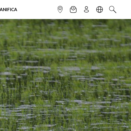
IANIFICA
INFOPOINT
NEWSLETTER
ISCRIVITI
LINGUA
CERCA