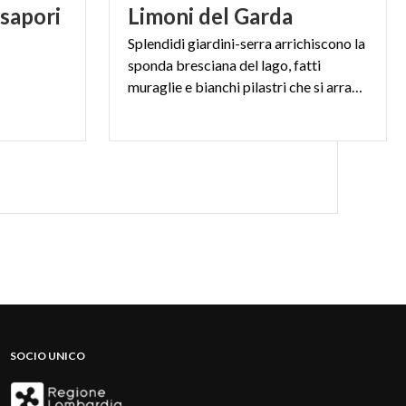
sapori
Limoni
del
Garda
Splendidi giardini-serra arrichiscono la
sponda bresciana del lago, fatti
muraglie e bianchi pilastri che si arrampicano nella montagna, in totale armonia con l'ambiente
SOCIO UNICO