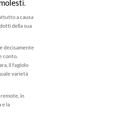
molesti.
attutto a causa
odotti della sua
e decisamente
e conto.
a, il fagiolo
quale varietà
 remote, in
 e la