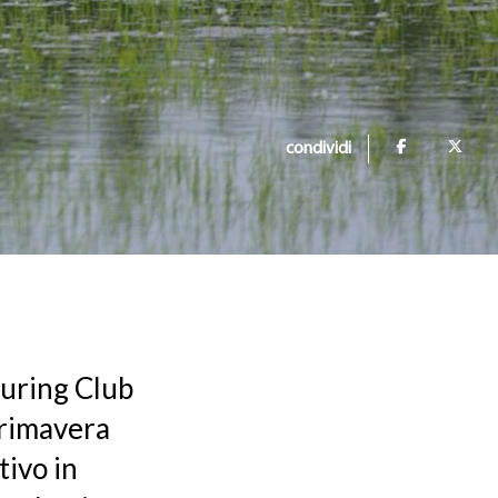
condividi
ouring Club
 primavera
tivo in