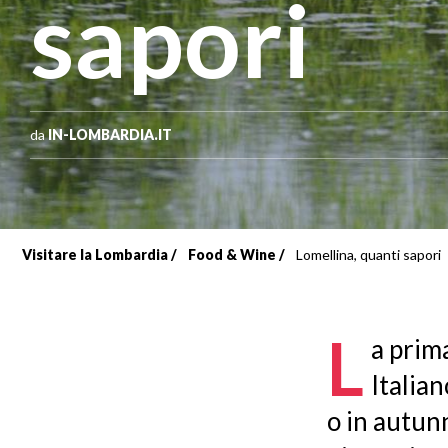
sapori
da
IN-LOMBARDIA.IT
Visitare la Lombardia
Food & Wine
Lomellina, quanti sapori
Briciole
di
L
a prim
pane
Italian
o in autunn