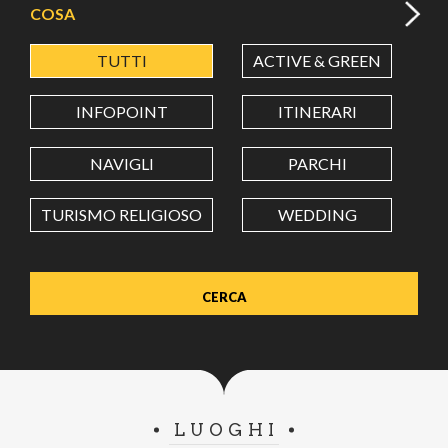
COSA
TUTTI
ACTIVE & GREEN
A
LATITUDINE
INFOPOINT
ITINERARI
LONGITUDINE
NAVIGLI
PARCHI
TURISMO RELIGIOSO
WEDDING
Value in decimal degrees. Use dot (.) as decimal separator.
LUOGHI