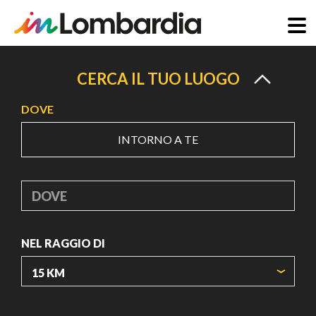
Salta
al
CERCA IL TUO LUOGO
contenuto
DOVE
principale
INTORNO A TE
DOVE
NEL RAGGIO DI
ORIGIN COORDINATES