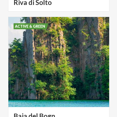
Riva di Solto
ACTIVE & GREEN
Baia
del
Bogn