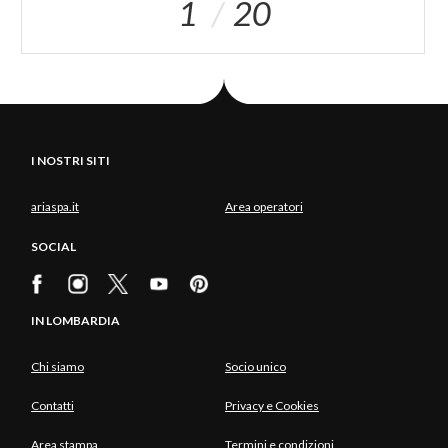
1
20
I NOSTRI SITI
ariaspa.it
Area operatori
SOCIAL
IN LOMBARDIA
Chi siamo
Socio unico
Contatti
Privacy e Cookies
Area stampa
Termini e condizioni