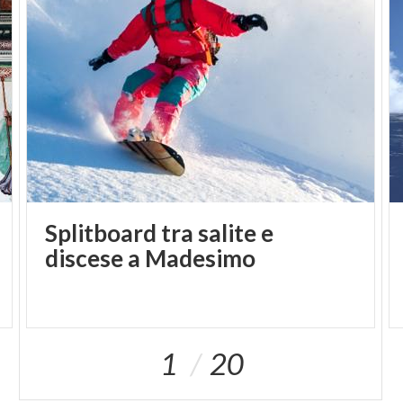
Larici – Acquarela, invece, si trovano un divertente
snow park
e il
Baby park
con piste dedicate a bob e
slittini. Per chi preferisce una romantica pattinata
sul ghiaccio può farlo direttamente in centro a
Madesimo.
Splitboard tra salite e
discese a Madesimo
1
20