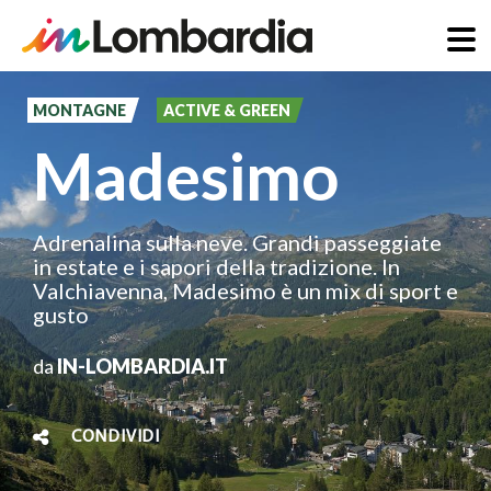
Salta
al
MONTAGNE
ACTIVE & GREEN
contenuto
Madesimo
principale
Adrenalina sulla neve. Grandi passeggiate
in estate e i sapori della tradizione. In
Valchiavenna, Madesimo è un mix di sport e
gusto
da
IN-LOMBARDIA.IT
CONDIVIDI