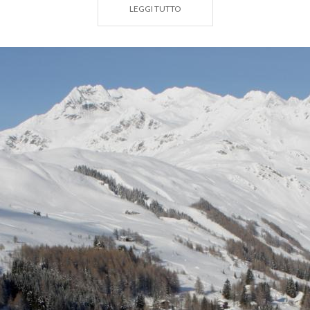
LEGGI TUTTO
Gli appassionati del freestyle possono accedere allo
snowpark
Madepark
con le sue aree “Easy”, per
principianti, e “Kikers”, per i più esperti che saltano
fino a 17 metri. Inoltre, “Half Pipe” è lo spazio dove
si svolgono gare sia a livello nazionale che
internazionale, “Kikers Rails”, il luogo dove far
scorrere la tavola sulle ringhiere mantenendo
l'equilibrio e “Jumps” , dove poter fare salti sempre
più difficili e spettacolari. Madesimo è anche una
destinazione ideale per
le ciaspolate
, sia diurne che
notturne, sotto la guida di esperti. Anche fuori pista,
da sempre un must in Valle Spluga.
Potrai assaggiare i
prodotti tipici
della
Valchiavenna: la bresaola, il violino di capra, i
formaggi come il Bitto e la Magnoca e gli imperdibili
biscottini di Prosto, fatti di farina, zucchero e burro,