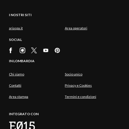
I NOSTRI SITI
ariaspa.it
Area operatori
SOCIAL
IN LOMBARDIA
Chi siamo
Socio unico
Contatti
Privacy e Cookies
Area stampa
Termini e condizioni
INTEGRATO CON