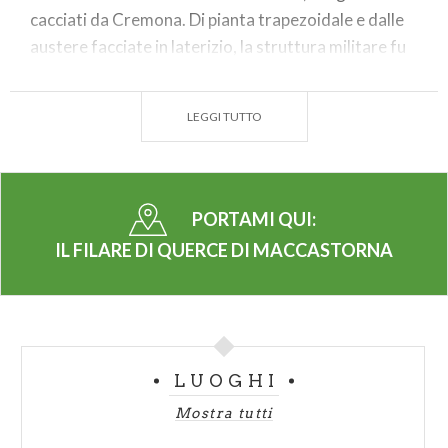
cacciati da Cremona. Di pianta trapezoidale e dalle
austere facciate in laterizio, la struttura militare fu
resa più ospitale agli inizi del Quattrocento
dall’ambizioso condottiero Cabrino Fondulo. Oltre
LEGGI TUTTO
alla parte abitativa fece realizzare le mura, il fossato
e le prigioni: scelte architettoniche che possono
essere viste come preludio ai suoi diabolici piani. Il
24 luglio 1406 diede ospitalità nel castello a Carlo
PORTAMI QUI:
Cavalcabò, signore di Cremona, e al suo seguito di
IL FILARE DI QUERCE DI MACCASTORNA
ritorno da Milano dopo una visita ai Visconti. Finita
la cena gli ospiti andarono a coricarsi e in
quell’istante Cabrino, con lo scopo di
autoproclamarsi nuovo governatore del territorio
cremonese, ordinò ai suoi uomini di uccidere ben 70
LUOGHI
persone. Il sanguinoso evento ha alimentato, fino ai
Mostra tutti
giorni nostri, leggende di fantasmi; si racconta che