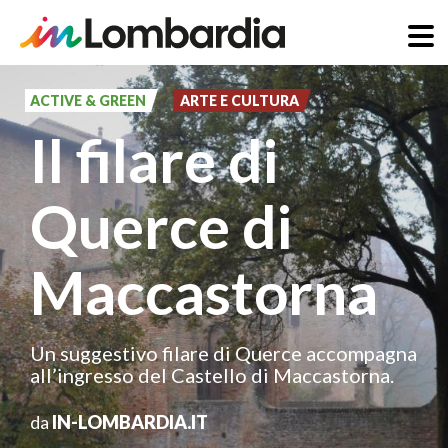
Salta
al
ACTIVE & GREEN
ARTE E CULTURA
contenuto
Il filare di
principale
Querce di
Maccastorna
Un suggestivo filare di Querce accompagna
all’ingresso del Castello di Maccastorna.
da
IN-LOMBARDIA.IT