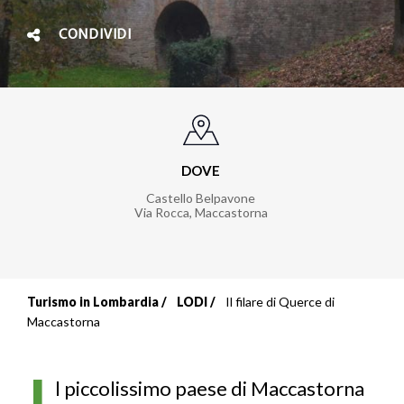
CONDIVIDI
DOVE
Castello Belpavone
Via Rocca
,
Maccastorna
Turismo in Lombardia
LODI
Il filare di Querce di
Briciole
Maccastorna
di
I
pane
l piccolissimo paese di Maccastorna