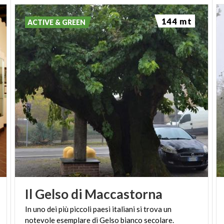
nelle notti d’estate, nei giorni vicino all’anniversario
della strage, riecheggino le grida delle 70 anime
144 mt
ACTIVE & GREEN
violentemente strappate alla vita.
Monumento verde liberamente visitabile.
(PH: LUCA PERNECHELE)
Il
Gelso
di
Maccastorna
In
uno
dei
più
piccoli
paesi
italiani
si
trova
un
notevole
esemplare
di
Gelso
bianco
secolare.