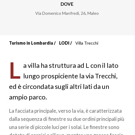
DOVE
Via Domenico Manfredi, 26
,
Maleo
Turismo in Lombardia
LODI
Villa Trecchi
Briciole
di
L
a villa ha struttura ad L con il lato
pane
lungo prospiciente la via Trecchi,
ed è circondata sugli altri lati da un
ampio parco.
La facciata principale, verso la via, è caratterizzata
dalla sequenza di finestre su due ordini principali più
una serie di piccole luci per i solai. Le finestre sono