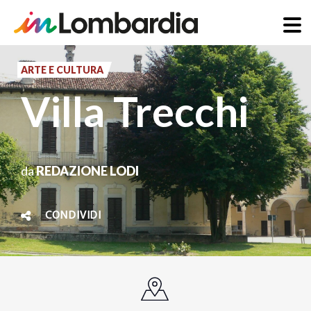
Salta
al
ARTE E CULTURA
contenuto
Villa Trecchi
principale
da
REDAZIONE LODI
CONDIVIDI