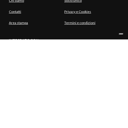
Chi siamo
Socio unico
Contatti
Privacy e Cookies
Area stampa
Termini e condizioni
INTEGRATO CON
SOCIO UNICO
© Copyright Aria S.p.A. - Azienda Regionale per l'Innovazione e gli
Acquisti Tutti i diritti riservati - Società unipersonale Piazza Gae
Aulenti, 1 20154 Milano | Telefono 39.02 39331.1 | PEC