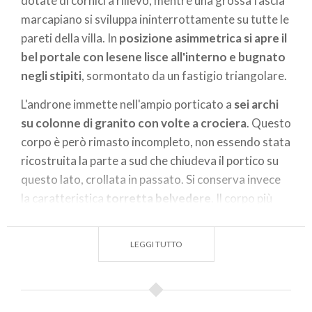
dotate di cornici a rilievo, mentre una grossa fascia
marcapiano si sviluppa ininterrottamente su tutte le
pareti della villa. In
posizione asimmetrica si apre il
bel portale con lesene lisce all'interno e bugnato
negli stipiti
, sormontato da un fastigio triangolare.
L'androne immette nell'ampio porticato a
sei archi
su colonne di granito con volte a crociera
. Questo
corpo è però rimasto incompleto, non essendo stata
ricostruita la parte a sud che chiudeva il portico su
questo lato, crollata in passato. Si conserva invece
la caratteristica
torretta belvedere
. Il corpo più
breve, ortogonale al portico, è quello nobile. La sua
forma pressoché cubica è variata
, sul lato
LEGGI TUTTO
settentrionale.