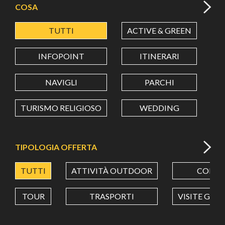
COSA
TUTTI
ACTIVE & GREEN
A
LATITUDINE
INFOPOINT
ITINERARI
LONGITUDINE
NAVIGLI
PARCHI
TURISMO RELIGIOSO
WEDDING
Value in decimal degrees. Use dot (.) as decimal separator.
TIPOLOGIA OFFERTA
TUTTI
ATTIVITÀ OUTDOOR
CORSI
TOUR
TRASPORTI
VISITE GUI