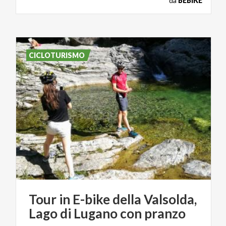
da
BEBIKE
CICLOTURISMO
Tour
in
E-bike
della
Valsolda,
Lago
di
Lugano
con
pranzo