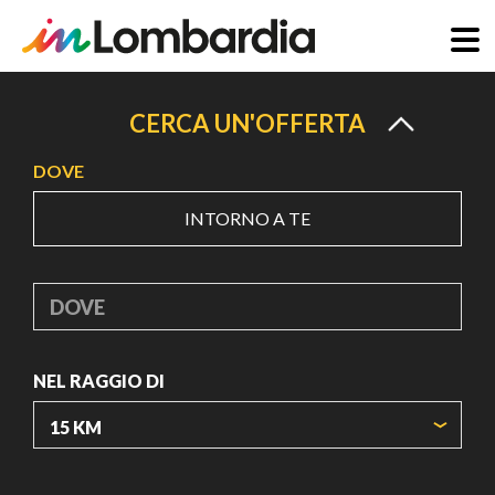
Salta
al
CERCA UN'OFFERTA
contenuto
DOVE
principale
INTORNO A TE
DOVE
NEL RAGGIO DI
ORIGIN COORDINATES