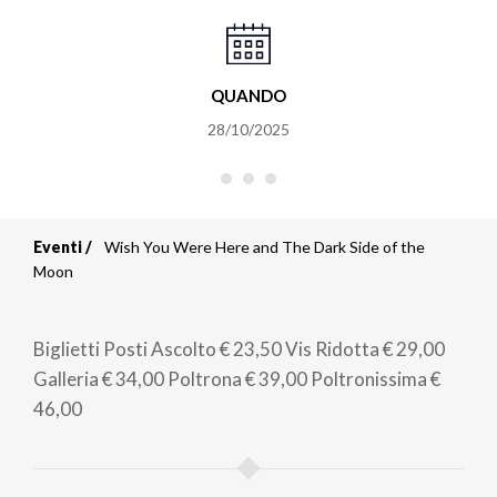
QUANDO
28/10/2025
Eventi
Wish You Were Here and The Dark Side of the
Briciole
Moon
di
Biglietti
Posti Ascolto
€ 23,50
Vis Ridotta
€ 29,00
pane
Galleria
€ 34,00
Poltrona
€ 39,00
Poltronissima
€
46,00