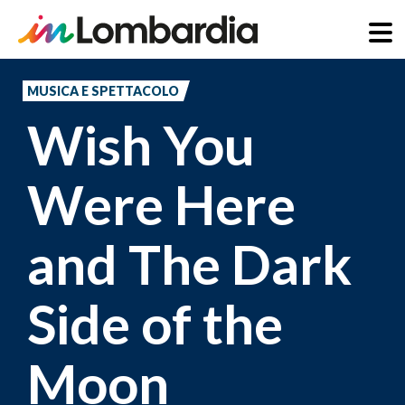
Salta
al
MUSICA E SPETTACOLO
contenuto
Wish You
principale
Were Here
and The Dark
Side of the
Moon