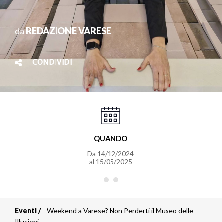
da
REDAZIONE VARESE
CONDIVIDI
QUANDO
Da
14/12/2024
al
15/05/2025
Eventi
Weekend a Varese? Non Perderti il Museo delle
Illusioni