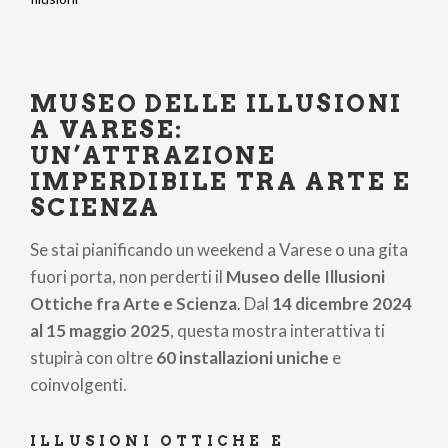
Briciole
di
pane
MUSEO DELLE ILLUSIONI
A VARESE:
UN’ATTRAZIONE
IMPERDIBILE TRA ARTE E
SCIENZA
Se stai pianificando un weekend a Varese o una gita
fuori porta, non perderti il
Museo delle Illusioni
Ottiche fra Arte e Scienza
. Dal
14 dicembre 2024
al 15 maggio 2025
, questa mostra interattiva ti
stupirà con oltre
60 installazioni uniche
e
coinvolgenti.
ILLUSIONI OTTICHE E