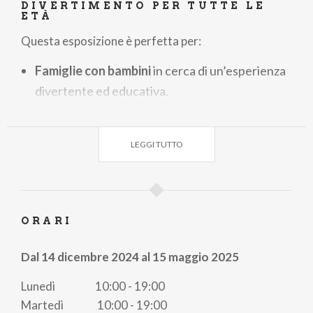
DIVERTIMENTO PER TUTTE LE
ETÀ
Questa esposizione è perfetta per:
Famiglie con bambini
in cerca di un’esperienza
divertente ed educativa.
Studenti e appassionati di scienza
affascinati
dai fenomeni ottici.
LEGGI TUTTO
Amanti dei social media
che cercano location
instagrammabili
per scatti spettacolari.
Durante la visita potrai provare esperienze uniche
come:
ORARI
La
Stanza di Ames
, dove le dimensioni
Dal 14 dicembre 2024 al 15 maggio 2025
cambiano in modo sorprendente.
Lunedì 10:00 - 19:00
Una simulazione di
montagne russe in 3D
con
Martedì 10:00 - 19:00
un visore virtuale.