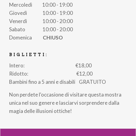
Mercoledì 10:00 - 19:00
La possibilità di
camminare sul soffitto
e
Giovedì 10:00 - 19:00
sfidare la gravità.
Venerdì 10:00 - 20:00
Sabato 10:00 - 20:00
UNA MOSTRA PENSATA PER I
Domenica
CHIUSO
SOCIAL
Il museo è progettato per offrire numerose
BIGLIETTI:
opportunità di scattare foto e video incredibili. Ogni
Intero: €18,00
angolo è perfetto per un selfie da condividere sui
Ridotto: €12,00
social: che tu sia un influencer o un turista
Bambini fino a 5 anni e disabili GRATUITO
appassionato, avrai contenuti originali da
pubblicare!
Non perdete l'occasione di visitare questa mostra
unica nel suo genere e lasciarvi sorprendere dalla
magia delle illusioni ottiche!