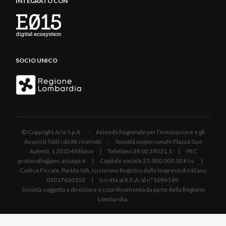
INTEGRATO CON
SOCIO UNICO
© Copyright Aria S.p.A. - Azienda Regionale per l'Innovazione e gli
Acquisti Tutti i diritti riservati - Società unipersonale Piazza Gae
Aulenti, 1 20154 Milano | Telefono 39.02 39331.1 | PEC
protocollo@pec.ariaspa.it | Capitale sociale 25.000.000,00 € i.v. |
Codice Fiscale, Partita IVA, Iscrizione Registro delle Imprese di Milano
05017630152 | Iscritta al R.E.A. al n°1096149.
Società soggetta a direzione e coordinamento da parte della Regione
Lombardia.