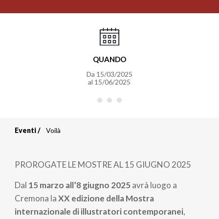
QUANDO
Da
15/03/2025
al
15/06/2025
Eventi
Voilà
Briciole
di
PROROGATE LE MOSTRE AL 15 GIUGNO 2025
pane
Dal
15 marzo all’8 giugno 2025
avrà luogo a
Cremona la
XX edizione della Mostra
internazionale di illustratori contemporanei
,