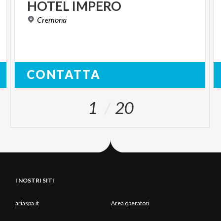
HOTEL
IMPERO
Cremona
CONTATTA
1
20
I NOSTRI SITI
ariaspa.it
Area operatori