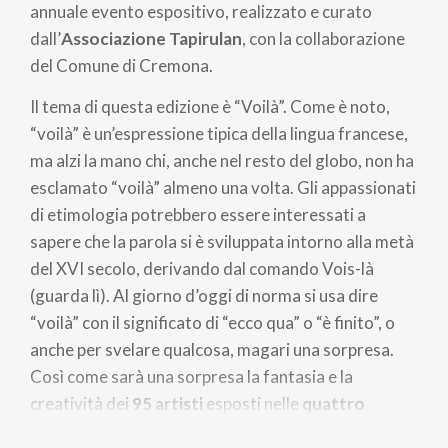
annuale evento espositivo, realizzato e curato
dall’
Associazione Tapirulan
, con la collaborazione
del Comune di Cremona.
Il tema di questa edizione è “Voilà”. Come è noto,
“voilà” è un’espressione tipica della lingua francese,
ma alzi la mano chi, anche nel resto del globo, non ha
esclamato “voilà” almeno una volta. Gli appassionati
di etimologia potrebbero essere interessati a
sapere che la parola si è sviluppata intorno alla metà
del XVI secolo, derivando dal comando Vois-là
(guarda lì). Al giorno d’oggi di norma si usa dire
“voilà” con il significato di “ecco qua” o “è finito”, o
anche per svelare qualcosa, magari una sorpresa.
Così come sarà una sorpresa la fantasia e la
creatività dei
95 artisti
esposti nelle
quattro
mostre
in
tre diverse sedi
.