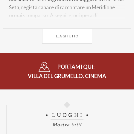
Seta, regista capace di raccontare un Meridione
ormai scomparso. A seguire, un’opera di
sperimentazione che spinge la narrazione “oltre lo
schermo”, nel solco dell’Expanded Cinema e infine
LEGGI TUTTO
una selezione di lavori che ripercorrono la storia
dell’animazione, dalle forme astratte alle danze
underground americane.
PORTAMI QUI:
Alle 21.30 nel Parterre della Villa sotto a Cedro, è la
VILLA DEL GRUMELLO. CINEMA
volta del lungometraggio: una proiezione centrata
sul tema delle trasformazioni di personaggi e luoghi
attraverso conflitti, memorie, intrecci spaziali e
temporali e realtà immaginate.
LUOGHI
Domenica 15 giugno 2025
Mostra tutti