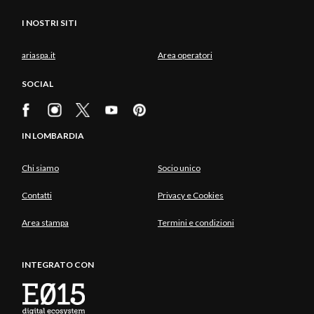
I NOSTRI SITI
ariaspa.it
Area operatori
SOCIAL
IN LOMBARDIA
Chi siamo
Socio unico
Contatti
Privacy e Cookies
Area stampa
Termini e condizioni
INTEGRATO CON