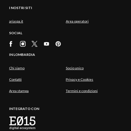
I NOSTRI SITI
ariaspa.it
Area operatori
SOCIAL
IN LOMBARDIA
Chi siamo
Socio unico
Contatti
Privacy e Cookies
Area stampa
Termini e condizioni
INTEGRATO CON