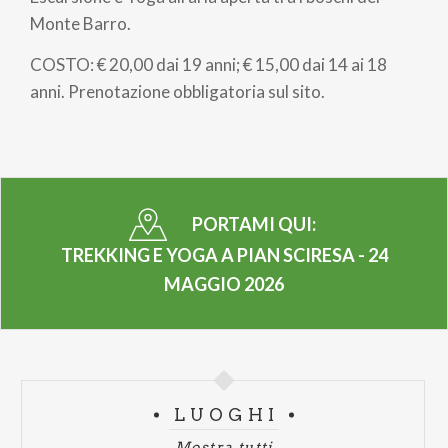
pane
Monte Barro.
COSTO: € 20,00 dai 19 anni; € 15,00 dai 14 ai 18
anni. Prenotazione obbligatoria sul sito.
PORTAMI QUI:
TREKKING E YOGA A PIAN SCIRESA - 24
MAGGIO 2026
LUOGHI
Mostra tutti