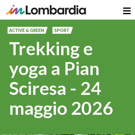
Salta
al
ACTIVE & GREEN
SPORT
contenuto
Trekking e
principale
yoga a Pian
Sciresa - 24
maggio 2026