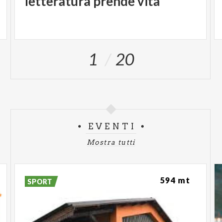
letteratura prende vita
1
20
EVENTI
Mostra tutti
594 mt
SPORT