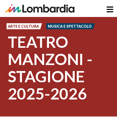
Salta
al
ARTE E CULTURA
MUSICA E SPETTACOLO
contenuto
TEATRO
principale
MANZONI -
STAGIONE
2025-2026