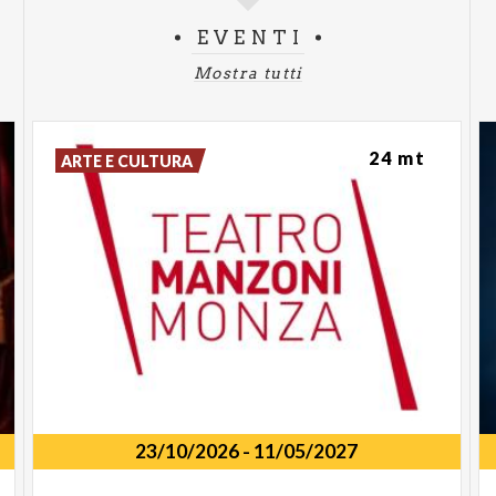
EVENTI
STAND UP COMEDY
Mostra tutti
EVENTI CONCLUSI
20 febbraio 2026
24 mt
ARTE E CULTURA
Out of office
con Giorgia Fumo
8 marzo 2026
Fulminata
con Annagaia Marchioro
23 aprile 2026
(In)grato
con Antonio Ornano
23/10/2026
-
11/05/2027