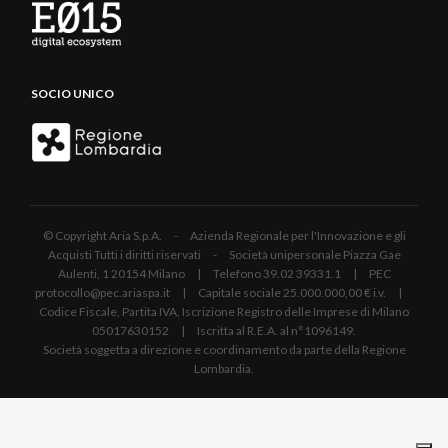
SOCIO UNICO
© Copyright Aria S.p.A. - Azienda Regionale per l'Innovazione e gli
Acquisti Tutti i diritti riservati - Società unipersonale Piazza Gae
Aulenti, 1 20154 Milano | Telefono 39.02 39331.1 | PEC
protocollo@pec.ariaspa.it | Capitale sociale 25.000.000,00 € i.v. |
Codice Fiscale, Partita IVA, Iscrizione Registro delle Imprese di Milano
05017630152 | Iscritta al R.E.A. al n°1096149.
Società soggetta a direzione e coordinamento da parte della Regione
Lombardia.