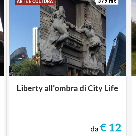
379 mt
ARTE E CULTURA
Liberty
all'ombra
di
City
Life
€ 12
da