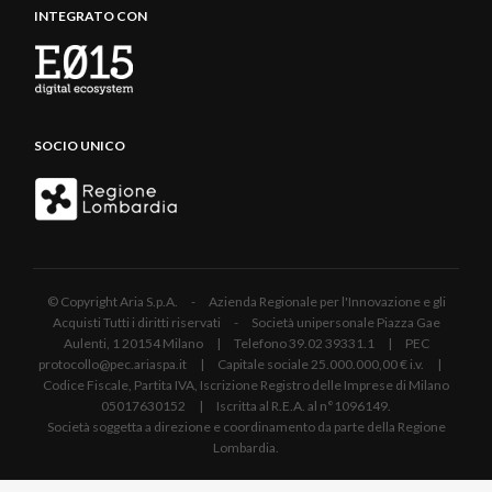
INTEGRATO CON
SOCIO UNICO
© Copyright Aria S.p.A. - Azienda Regionale per l'Innovazione e gli
Acquisti Tutti i diritti riservati - Società unipersonale Piazza Gae
Aulenti, 1 20154 Milano | Telefono 39.02 39331.1 | PEC
protocollo@pec.ariaspa.it | Capitale sociale 25.000.000,00 € i.v. |
Codice Fiscale, Partita IVA, Iscrizione Registro delle Imprese di Milano
05017630152 | Iscritta al R.E.A. al n°1096149.
Società soggetta a direzione e coordinamento da parte della Regione
Lombardia.