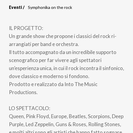
Eventi
Symphonika on the rock
Briciole
di
IL PROGETTO:
pane
Un grande show che propone i classici del rock ri-
arrangiati per band e orchestra.
Il tutto accompagnato da un incredibile supporto
scenografico per far vivere agli spettatori
un’esperienza unica, in cui il rock incontra il sinfonico,
dove classico e moderno si fondono.
Prodotto e realizzato da Into The Music
Productions.
LO SPETTACOLO:
Queen, Pink Floyd, Europe, Beatles, Scorpions, Deep
Purple, Led Zeppelin, Guns & Roses, Rolling Stones,
e molti altri sono gli artisti che hanno fatto sognare