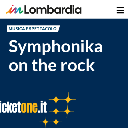
Salta
al
MUSICA E SPETTACOLO
contenuto
Symphonika
principale
on the rock