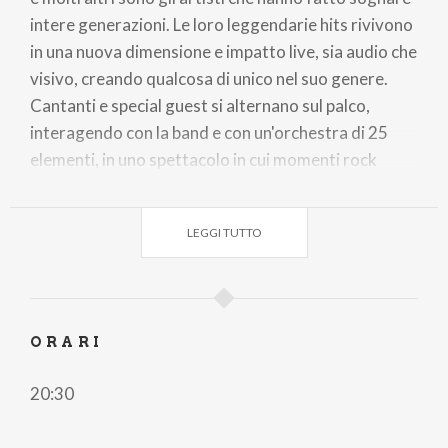
intere generazioni. Le loro leggendarie hits rivivono
in una nuova dimensione e impatto live, sia audio che
visivo, creando qualcosa di unico nel suo genere.
Cantanti e special guest si alternano sul palco,
interagendo con la band e con un'orchestra di 25
elementi, in uno spettacolo in cui momenti rock
adrenalinici lasciano spazio a parentesi acustiche di
maggiore intensità emotiva.
LEGGI TUTTO
Lo show di luci, laser, led wall e proiezioni, crea
un’atmosfera magica in cui lo spettatore può
rivivere la grande epoca d’oro del rock.
ORARI
Ancora oggi i grandi classici internazionali sono i più
20:30
ascoltati nelle piattaforme streaming, così come le
band storiche degli anni '60, '70 e '80 sono ancora le