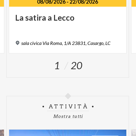
08/08/2026
-
22/08/2026
La
satira
a
Lecco
sala
civica
Via
Roma,
1/A
23831,
Casargo,
LC
1
20
ATTIVITÀ
Mostra tutti