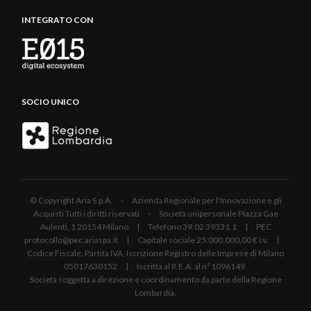
INTEGRATO CON
SOCIO UNICO
© Copyright Aria S.p.A. - Azienda Regionale per l'Innovazione e gli
Acquisti Tutti i diritti riservati - Società unipersonale Piazza Gae
Aulenti, 1 20154 Milano | Telefono 39.02 39331.1 | PEC
protocollo@pec.ariaspa.it | Capitale sociale 25.000.000,00 € i.v. |
Codice Fiscale, Partita IVA, Iscrizione Registro delle Imprese di Milano
05017630152 | Iscritta al R.E.A. al n°1096149.
Società soggetta a direzione e coordinamento da parte della Regione
Lombardia.