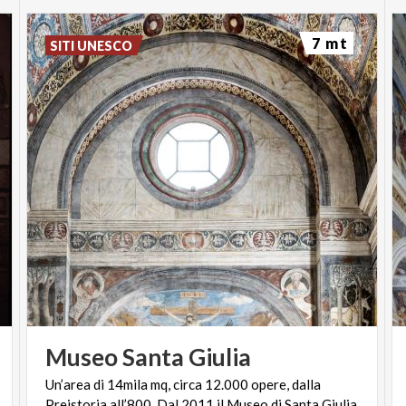
esclusiva dei suoi rinomati vini made in Franciacorta,
che vedrà protagonista la limited edition del
7 mt
SITI UNESCO
Freccianera Brut ‘Vittoria Alata” DOCG.
Informazioni e prenotazioni
338 7745984
Per riservare un tavolo è possibile prenotare dal
martedì alla domenica a partire dalle ore 14.00
Museo
Santa
Giulia
Un’area di 14mila mq, circa 12.000 opere, dalla
Preistoria all’800. Dal 2011 il Museo di Santa Giulia