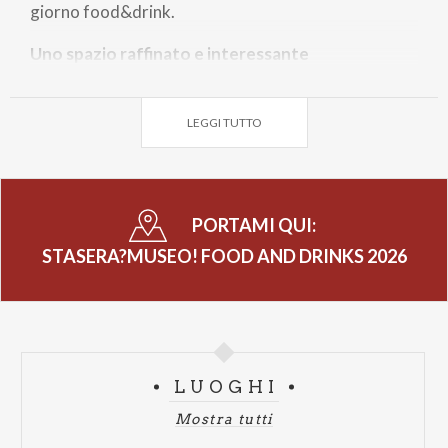
giorno food&drink.
Uno spazio raffinato e interessante
Nel cuore storico della città, con uno spazio
elegante e alla portata di tutti, informale e
LEGGI TUTTO
accogliente.
L’allestimento
sarà curato dallo
sponsor Pedrali
Spa
, con la cura del dettaglio, del design
dell’atmosfera.
PORTAMI QUI:
L’illuminazione e l’ambiente
, nonchè
STASERA?MUSEO! FOOD AND DRINKS 2026
della
selezione musicale
, sarà invece
curata da
Deejay Choice
, anch’esso sponsor del progetto.
Partner della ristorazione
sarà la
rinomata
società I Ricevimenti
per la realizzazione
dell’offerta enogastronomica per la serata e che per
LUOGHI
quest’anno ha coinvolto la prestigiosa
Azienda
Mostra tutti
Agricola Fratelli Berlucchi
per una proposta