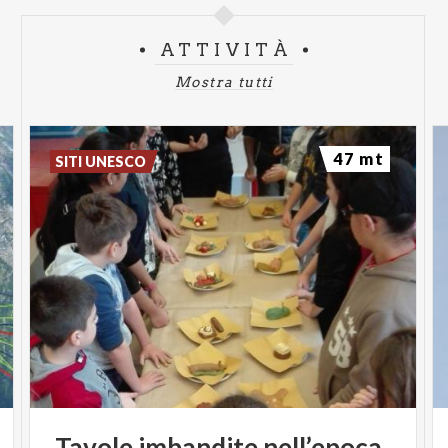
ATTIVITÀ
Mostra tutti
47 mt
SITI UNESCO
Tavole
imbandite
nell’epoca